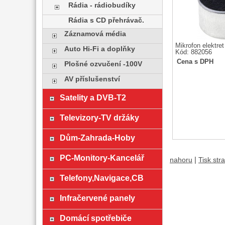
Rádia - rádiobudíky
Rádia s CD přehrávač.
Záznamová média
Mikrofon elektret
Auto Hi-Fi a doplňky
Kód: 882056
Cena s DPH
Plošné ozvučení -100V
AV příslušenství
Satelity a DVB-T2
Televizory-TV držáky
Dům-Zahrada-Hoby
PC-Monitory-Kancelář
|
nahoru
Tisk str
Telefony,Navigace,CB
Infračervené panely
Domácí spotřebiče