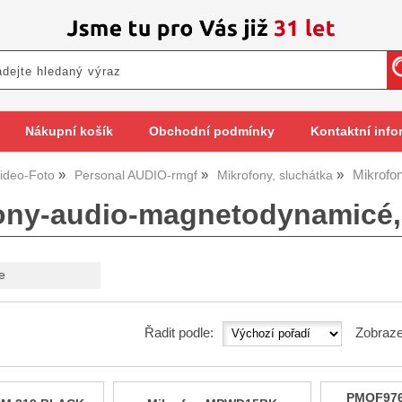
Nákupní košík
Obchodní podmínky
Kontaktní info
Mikrofo
ideo-Foto
Personal AUDIO-rmgf
Mikrofony, sluchátka
ony-audio-magnetodynamicé, 
e
Řadit podle:
Zobraze
PMOF976