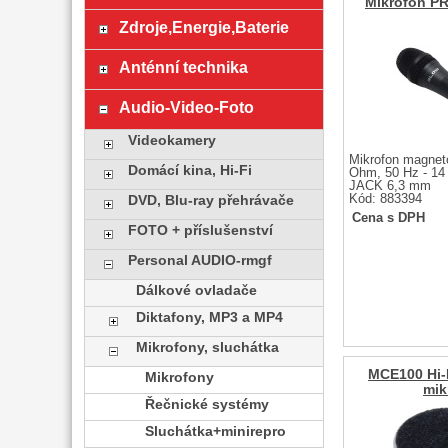
Mikrofon P
Zdroje,Energie,Baterie
Anténní technika
Audio-Video-Foto
Videokamery
Mikrofon magnet
Domácí kina, Hi-Fi
Ohm, 50 Hz - 14
JACK 6,3 mm
Kód: 883394
DVD, Blu-ray přehrávače
Cena s DPH
FOTO + příslušenství
Personal AUDIO-rmgf
Dálkové ovladače
Diktafony, MP3 a MP4
Mikrofony, sluchátka
MCE100 Hi-F
Mikrofony
mik
Řečnické systémy
Sluchátka+minirepro