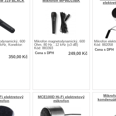
RM 319 BLACK
Mikrofon MPWD15BK
elektre
odynamický, 600
Mikrofon magnetodynamický, 600
Mikrofon elekt
 kHz, Konektor:
Ohm, 80 Hz...12 kHz (±3 dB)
Kód: 882058
Kód: 883393
Cena s DPH
249,00
Kč
Cena s DPH
350,00
Kč
Mikrof
i elektretový
MCE100D Hi-Fi elektretový
kondenzát
rofon
mikrofon