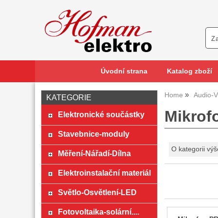
Úvodní strana
Katalog zboží
Home
Audio-V
KATEGORIE
Mikrof
Elektronické součástky
Stavebnice-moduly
O kategorii výš
Měření-Nářadí-Dílna
Elektroinstalační materiál
Světlo-Osvětlení-LED
Fotovoltaika-solární....