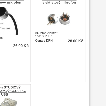
tový mikrofon
elektretový mikrofon
Mikrofon elektret
Kód: 882057
ret
28,00
Kč
Cena s DPH
26,00
Kč
on STUDIOVÝ
orový CCU2 PC-
USB