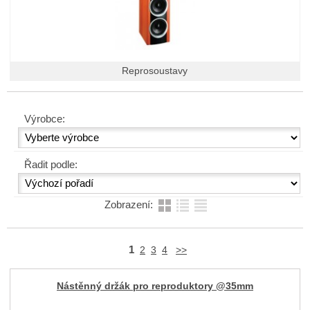
Reprosoustavy
Výrobce:
Řadit podle:
Zobrazení:
1
2
3
4
>>
Nástěnný držák pro reproduktory @35mm