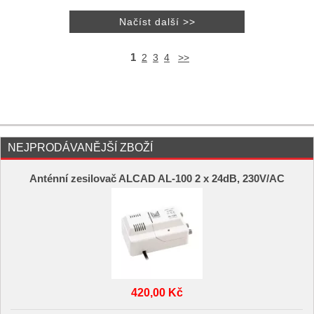
1
2
3
4
>>
NEJPRODÁVANĚJŠÍ ZBOŽÍ
Anténní zesilovač ALCAD AL-100 2 x 24dB, 230V/AC
420,00 Kč