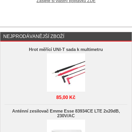
Zašlete si vlastní poptávku ZDE
NEJPRODÁVANĚJŠÍ ZBOŽÍ
Hrot měřící UNI-T sada k multimetru
85,00 Kč
Anténní zesilovač Emme Esse 83934CE LTE 2x20dB,
230V/AC