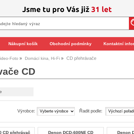
Nákupní košík
Obchodní podmínky
Kontaktní info
CD přehrávače
ideo-Foto
Domácí kina, Hi-Fi
vače CD
e
Výrobce:
Řadit podle:
0 CD přehrávač
Denon DCD-600NE CD
Denon 