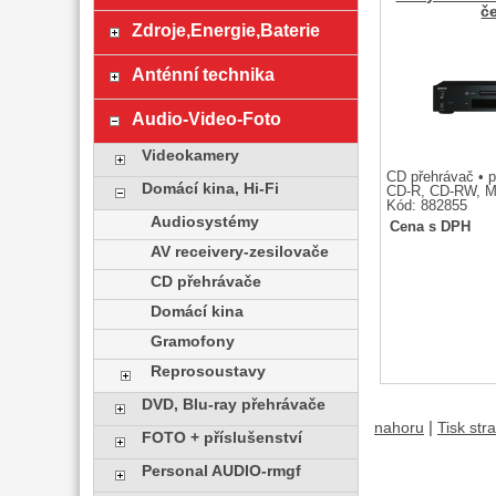
č
Zdroje,Energie,Baterie
Anténní technika
Audio-Video-Foto
Videokamery
CD přehrávač • p
Domácí kina, Hi-Fi
CD-R, CD-RW, 
Kód: 882855
Audiosystémy
Cena s DPH
AV receivery-zesilovače
CD přehrávače
Domácí kina
Gramofony
Reprosoustavy
DVD, Blu-ray přehrávače
|
nahoru
Tisk str
FOTO + příslušenství
Personal AUDIO-rmgf