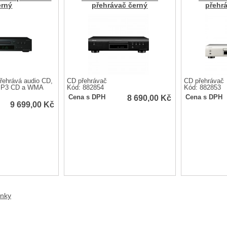
erný
přehrávač černý
přehrá
řehrává audio CD,
CD přehrávač
CD přehrávač
MP3 CD a WMA
Kód: 882854
Kód: 882853
8 690,00
Kč
Cena s DPH
Cena s DPH
9 699,00
Kč
anky