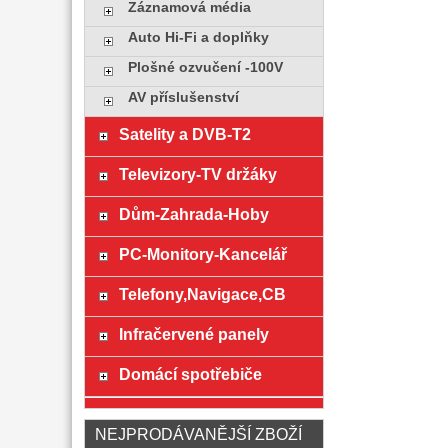
Záznamová média
Auto Hi-Fi a doplňky
Plošné ozvučení -100V
AV příslušenství
Satelity a DVB-T2
Televizory-TV držáky
Dům-Zahrada-Hoby
PC-Monitory-Kancelář
Telefony,Navigace,CB
Infračervené panely
Domácí spotřebiče
NEJPRODÁVANĚJŠÍ ZBOŽÍ