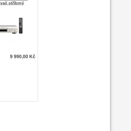
vač stříbrný
9 990,00
Kč