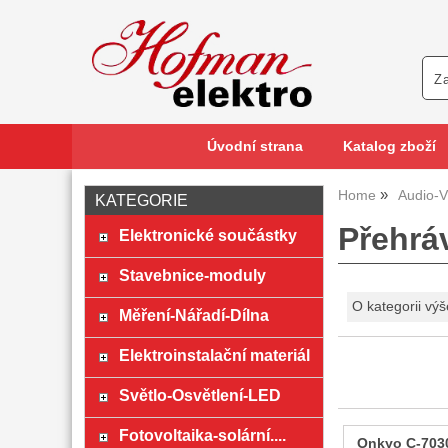
Úvodní strana
Katalog zboží
Home
Audio-V
KATEGORIE
Přehrá
Elektronické součástky
Stavebnice-moduly
O kategorii výš
Měření-Nářadí-Dílna
Elektroinstalační materiál
Světlo-Osvětlení-LED
Fotovoltaika-solární....
Onkyo C-703