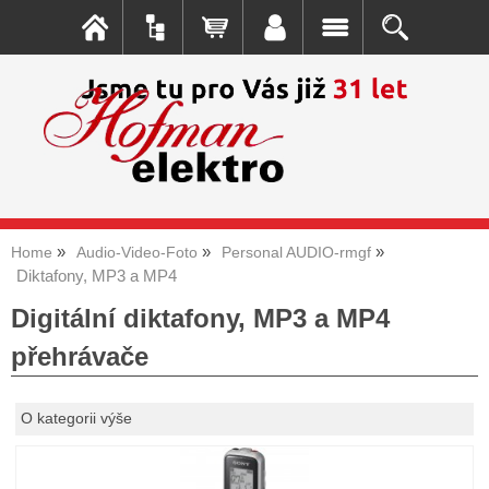
Home
Audio-Video-Foto
Personal AUDIO-rmgf
Diktafony, MP3 a MP4
Digitální diktafony, MP3 a MP4
přehrávače
O kategorii výše