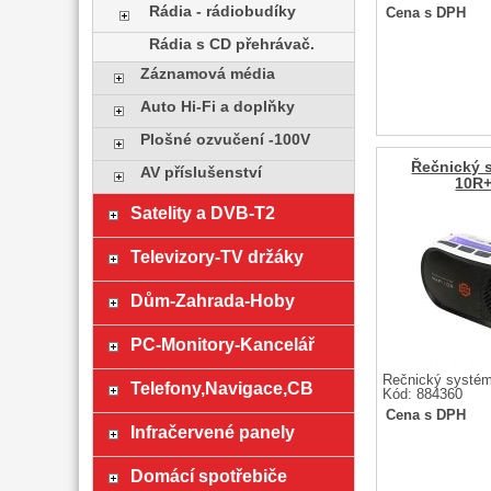
Rádia - rádiobudíky
Cena s DPH
Rádia s CD přehrávač.
Záznamová média
Auto Hi-Fi a doplňky
Plošné ozvučení -100V
Řečnický 
AV příslušenství
10R
Satelity a DVB-T2
Televizory-TV držáky
Dům-Zahrada-Hoby
PC-Monitory-Kancelář
Řečnický systém
Telefony,Navigace,CB
Kód: 884360
Cena s DPH
Infračervené panely
Domácí spotřebiče