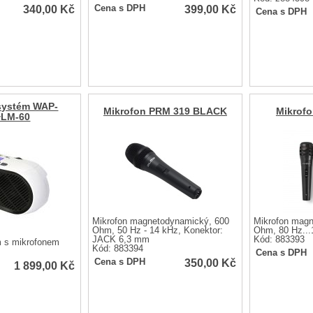
340,00
Kč
399,00
Kč
Cena s DPH
Cena s DPH
systém WAP-
Mikrofon PRM 319 BLACK
Mikrof
+LM-60
Mikrofon magnetodynamický, 600
Mikrofon magn
Ohm, 50 Hz - 14 kHz, Konektor:
Ohm, 80 Hz...
JACK 6,3 mm
Kód: 883393
 s mikrofonem
Kód: 883394
Cena s DPH
350,00
Kč
Cena s DPH
1 899,00
Kč