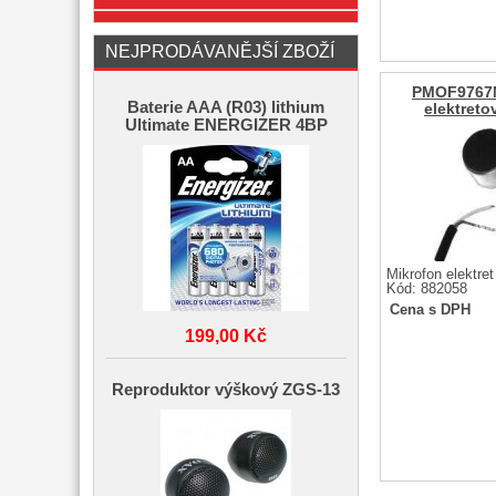
NEJPRODÁVANĚJŠÍ ZBOŽÍ
PMOF9767N
Baterie AAA (R03) lithium
elektreto
Ultimate ENERGIZER 4BP
Mikrofon elektret
Kód: 882058
Cena s DPH
199,00 Kč
Reproduktor výškový ZGS-13