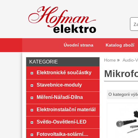
Úvodní strana
Katalog zboží
Home
Audio-V
KATEGORIE
Mikrof
Elektronické součástky
Stavebnice-moduly
O kategorii výš
Měření-Nářadí-Dílna
Elektroinstalační materiál
Světlo-Osvětlení-LED
Fotovoltaika-solární....