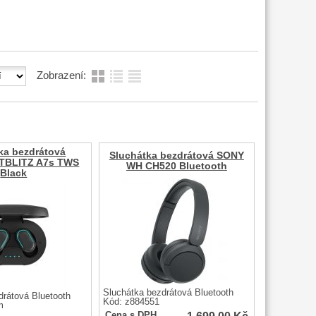
Zobrazení:
ka bezdrátová
Sluchátka bezdrátová SONY
 TBLITZ A7s TWS
WH CH520 Bluetooth
Black
Sluchátka bezdrátová Bluetooth
drátová Bluetooth
Kód: z884551
m
Cena s DPH