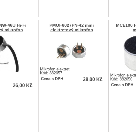
W-46U Hi-Fi
PMOF6027PN-42 mini
MCE100 Hi
vý mikrofon
elektretový mikrofon
m
Mikrofon elektret
Kód: 882057
Mikrofon elekt
28,00
Kč
Cena s DPH
Kód: 882056
26,00
Kč
Cena s DPH