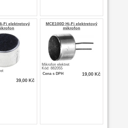
-Fi elektretový
MCE100D Hi-Fi elektretový
ikrofon
mikrofon
Mikrofon elektret
Kód: 882055
ret
19,00
Kč
Cena s DPH
39,00
Kč