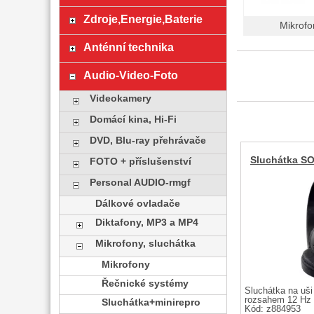
Zdroje,Energie,Baterie
Mikrofo
Anténní technika
Audio-Video-Foto
Videokamery
Domácí kina, Hi-Fi
DVD, Blu-ray přehrávače
Sluchátka S
FOTO + příslušenství
Personal AUDIO-rmgf
Dálkové ovladače
Diktafony, MP3 a MP4
Mikrofony, sluchátka
Mikrofony
Řečnické systémy
Sluchátka na uši
rozsahem 12 Hz 
Sluchátka+minirepro
Kód: z884953