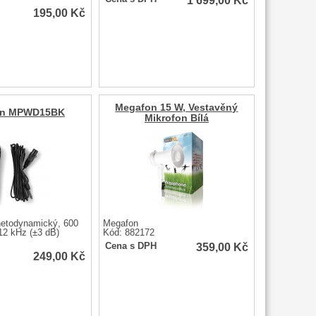
1 699,00
Kč
195,00
Kč
Megafon 15 W, Vestavěný
on MPWD15BK
Mikrofon Bílá
etodynamický, 600
Megafon
12 kHz (±3 dB)
Kód: 882172
359,00
Kč
Cena s DPH
249,00
Kč