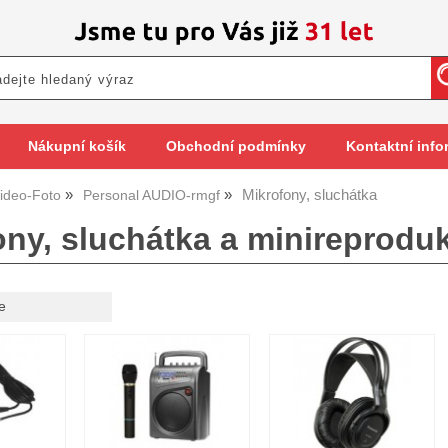
Nákupní košík
Obchodní podmínky
Kontaktní info
Mikrofony, sluchátka
ideo-Foto
Personal AUDIO-rmgf
ony, sluchátka a minireprodu
e