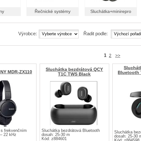
ny
Řečnické systémy
Sluchátka+minirepro
Výrobce:
Řadit podle:
1
2
>>
Sluchát
Sluchátka bezdrátová QCY
ONY MDR-ZX110
Bluetooth
T1C TWS Black
 s frekvenčním
Sluchátka bezdrátová Bluetooth
Sluchátka bez
– 22 kHz
dosah: 25-30 m
dosah: 25-30 
Kód: z884601
Kód: z884598