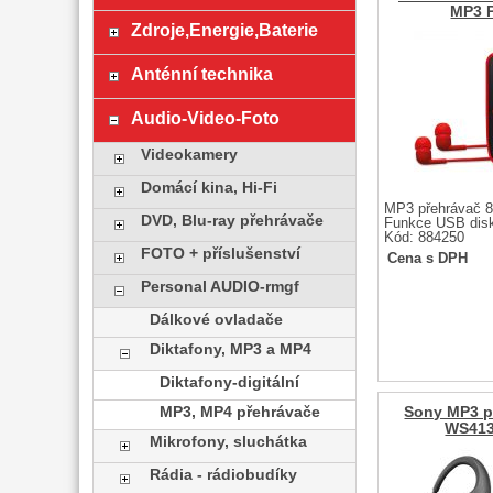
MP3 
Zdroje,Energie,Baterie
Anténní technika
Audio-Video-Foto
Videokamery
Domácí kina, Hi-Fi
MP3 přehrávač 8
DVD, Blu-ray přehrávače
Funkce USB dis
Kód: 884250
FOTO + příslušenství
Cena s DPH
Personal AUDIO-rmgf
Dálkové ovladače
Diktafony, MP3 a MP4
Diktafony-digitální
MP3, MP4 přehrávače
Sony MP3 p
WS413
Mikrofony, sluchátka
Rádia - rádiobudíky