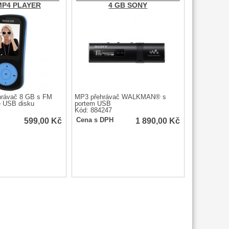
MP4 PLAYER
4 GB SONY
rávač 8 GB s FM
MP3 přehrávač WALKMAN® s
e USB disku
portem USB
Kód: 884247
599,00
Kč
1 890,00
Kč
Cena s DPH