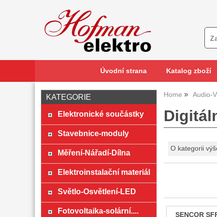
Úvodní strana
Katalog zboží
Home
Audio-V
KATEGORIE
Digitá
Elektronické součástky
Stavebnice-moduly
O kategorii výš
Měření-Nářadí-Dílna
Elektroinstalační materiál
Světlo-Osvětlení-LED
Fotovoltaika-solární....
SENCOR SFP