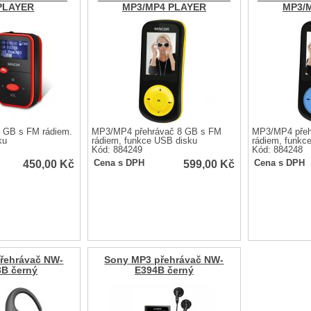
PLAYER
MP3/MP4 PLAYER
MP3/
 GB s FM rádiem.
MP3/MP4 přehrávač 8 GB s FM
MP3/MP4 přeh
ku
rádiem, funkce USB disku
rádiem, funkc
Kód: 884249
Kód: 884248
450,00
Kč
599,00
Kč
Cena s DPH
Cena s DPH
řehrávač NW-
Sony MP3 přehrávač NW-
B černý
E394B černý