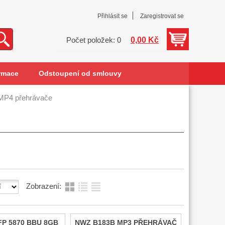
Přihlásit se
Zaregistrovat se
0,00 Kč
Počet položek: 0
rmace
Odstoupení od smlouvy
MP4 přehrávače
Zobrazení:
P 5870 BBU 8GB
NWZ B183B MP3 PŘEHRÁVAČ