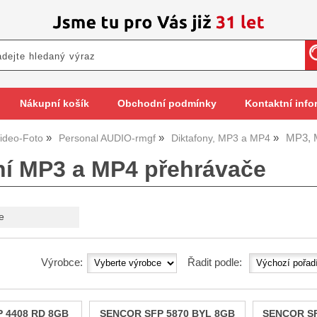
Nákupní košík
Obchodní podmínky
Kontaktní info
MP3, 
ideo-Foto
Personal AUDIO-rmgf
Diktafony, MP3 a MP4
lní MP3 a MP4 přehrávače
e
Výrobce:
Řadit podle:
 4408 RD 8GB
SENCOR SFP 5870 BYL 8GB
SENCOR SF