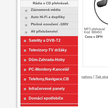
Rádia s CD přehrávač.
Záznamová média
Auto Hi-Fi a doplňky
Plošné ozvučení -100V
MP3 přehrávač
AV příslušenství
Kód: 880453
Cena s DPH
Satelity a DVB-T2
Televizory-TV držáky
Dům-Zahrada-Hoby
PC-Monitory-Kancelář
|
nahoru
Tisk str
Telefony,Navigace,CB
Infračervené panely
Domácí spotřebiče