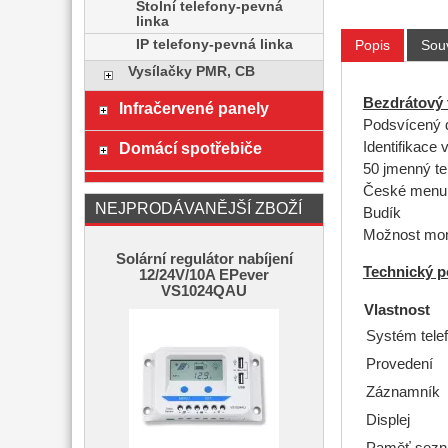
Stolní telefony-pevná
linka
IP telefony-pevná linka
Popis
Souv
Vysílačky PMR, CB
Bezdrátový 
Infračervené panely
Podsvícený d
Domácí spotřebiče
Identifikace 
50 jmenný te
České menu
NEJPRODÁVANĚJŠÍ ZBOŽÍ
Budík
Možnost mon
Solární regulátor nabíjení
Technický p
12/24V/10A EPever
VS1024QAU
Vlastnost
Systém tele
Provedení
Záznamník
Displej
Paměť sez