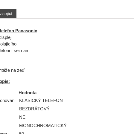
isející
telefon Panasonic
isplej
volajícího
lefonní seznam
táže na zeď
opis:
Hodnota
fonování
KLASICKÝ TELEFON
BEZDRÁTOVÝ
NE
MONOCHROMATICKÝ
namu
50