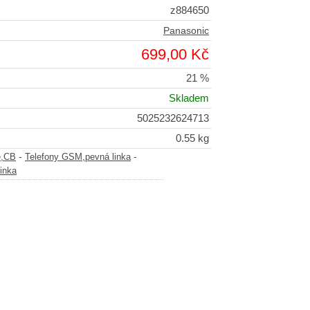
z884650
Panasonic
699,00 Kč
21 %
Skladem
5025232624713
0.55 kg
-
-
e,CB
Telefony GSM,pevná linka
inka