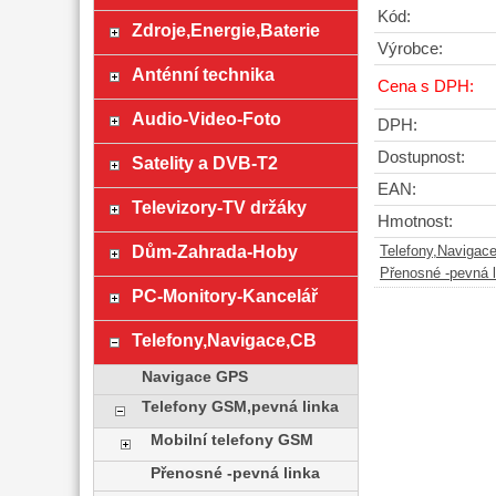
Kód:
Zdroje,Energie,Baterie
Výrobce:
Anténní technika
Cena s DPH:
Audio-Video-Foto
DPH:
Dostupnost:
Satelity a DVB-T2
EAN:
Televizory-TV držáky
Hmotnost:
Dům-Zahrada-Hoby
Telefony,Navigac
Přenosné -pevná l
PC-Monitory-Kancelář
Telefony,Navigace,CB
Navigace GPS
Telefony GSM,pevná linka
Mobilní telefony GSM
Přenosné -pevná linka