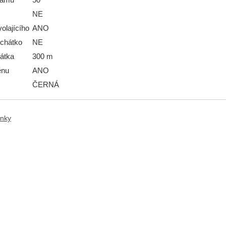
NE
volajícího
ANO
uchátko
NE
átka
300 m
ěnu
ANO
ČERNÁ
anky