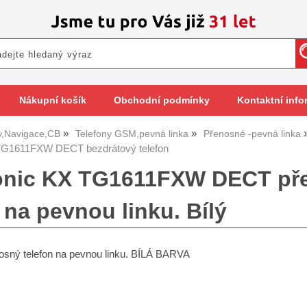
Nákupní košík
Obchodní podmínky
Kontaktní info
y,Navigace,CB
Telefony GSM,pevná linka
Přenosné -pevná linka
TG1611FXW DECT bezdrátový telefon
nic KX TG1611FXW DECT pře
 na pevnou linku. Bílý
osný telefon na pevnou linku. BÍLÁ BARVA