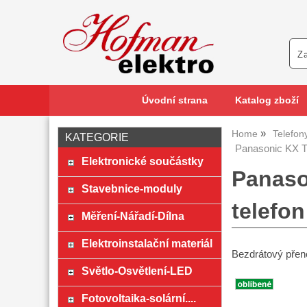
Úvodní strana
Katalog zboží
Home
Telefon
KATEGORIE
Panasonic KX 
Elektronické součástky
Panaso
Stavebnice-moduly
telefon
Měření-Nářadí-Dílna
Elektroinstalační materiál
Bezdrátový přen
Světlo-Osvětlení-LED
Fotovoltaika-solární....