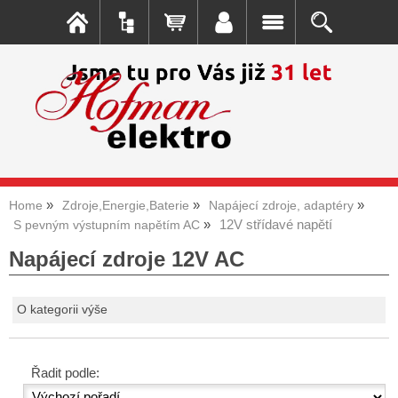
Home
Zdroje,Energie,Baterie
Napájecí zdroje, adaptéry
12V střídavé napětí
S pevným výstupním napětím AC
Napájecí zdroje 12V AC
O kategorii výše
Řadit podle: