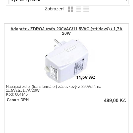
Zobrazení:
Adaptér - ZDROJ trafo 230VAC/11,5VAC (střídavý) / 1,7A
20W
Napájecí zdroj (transformátor) zásuvkový z 230Vstř. na
11,5Vstř./1,7A/20W
Kód: 884145
499,00
Kč
Cena s DPH