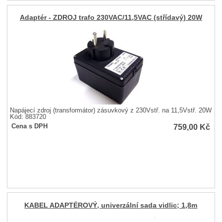
Adaptér - ZDROJ trafo 230VAC/11,5VAC (střídavý) 20W
Napájecí zdroj (transformátor) zásuvkový z 230Vstř. na 11,5Vstř. 20W
Kód: 883720
759,00
Kč
Cena s DPH
KABEL ADAPTÉROVÝ, univerzální sada vidlic; 1,8m