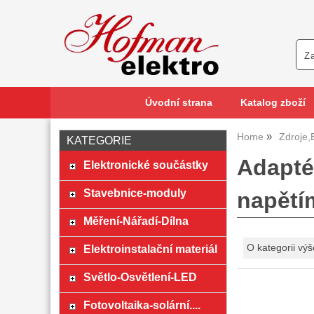
Úvodní strana
Katalog zboží
Home
Zdroje,
KATEGORIE
Adapté
Elektronické součástky
Stavebnice-moduly
napětí
Měření-Nářadí-Dílna
Elektroinstalační materiál
O kategorii výš
Světlo-Osvětlení-LED
Fotovoltaika-solární....