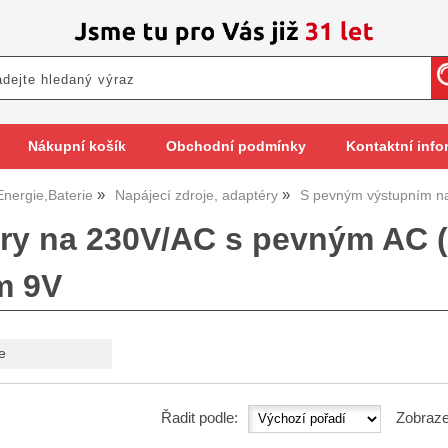
Nákupní košík
Obchodní podmínky
Kontaktní info
Energie,Baterie
Napájecí zdroje, adaptéry
S pevným výstupním n
ry na 230V/AC s pevným AC (
m 9V
e
Řadit podle:
Zobraze