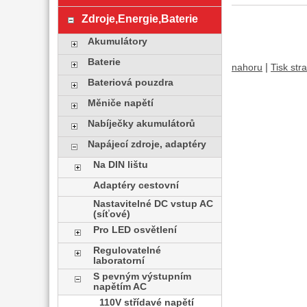
Zdroje,Energie,Baterie
Akumulátory
Baterie
|
nahoru
Tisk str
Bateriová pouzdra
Měniče napětí
Nabíječky akumulátorů
Napájecí zdroje, adaptéry
Na DIN lištu
Adaptéry cestovní
Nastavitelné DC vstup AC
(síťové)
Pro LED osvětlení
Regulovatelné
laboratorní
S pevným výstupním
napětím AC
110V střídavé napětí