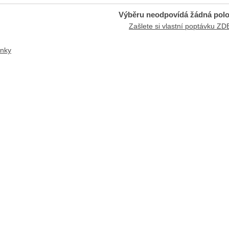
Výběru neodpovídá žádná pol
Zašlete si vlastní poptávku ZD
anky