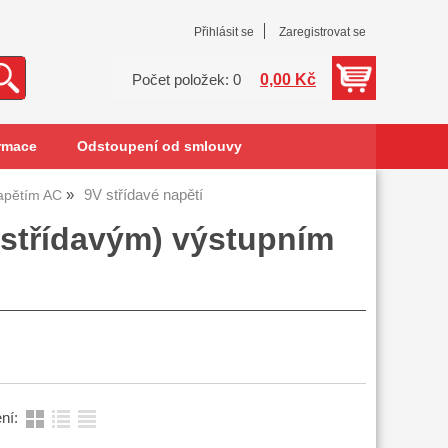
Přihlásit se
Zaregistrovat se
0,00 Kč
Počet položek: 0
rmace
Odstoupení od smlouvy
9V střídavé napětí
apětím AC
střídavým) výstupním
ní: