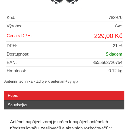
Kód:
783970
Výrobce:
Geti
229,00 Kč
Cena s DPH:
DPH:
21 %
Dostupnost:
Skladem
EAN:
8595563726754
Hmotnost:
0.12 kg
-
Anténní technika
Zdroje k anténám+výhyb
Popis
Související
Anténní napájecí zdroj je určen k napájení anténních
předzesilovačů, zesilovačů a aktivních rozbočovačů v