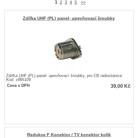
1
2
3
4
5
>>
Zdířka UHF (PL) panel- upevňovací šroubky
Zdířka UHF (PL) panel- upevňovací šroubky, pro CB radiostanice
Kód: z885109
39,00
Kč
Cena s DPH
Redukce F Konektor / TV konektor kolík