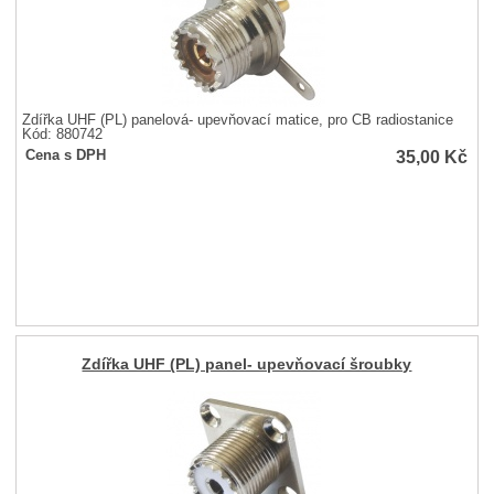
Zdířka UHF (PL) panelová- upevňovací matice, pro CB radiostanice
Kód: 880742
35,00
Kč
Cena s DPH
Zdířka UHF (PL) panel- upevňovací šroubky