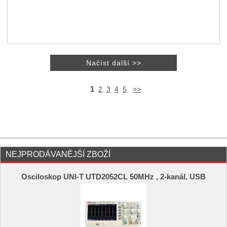
1
2
3
4
5
>>
NEJPRODÁVANĚJŠÍ ZBOŽÍ
Osciloskop UNI-T UTD2052CL 50MHz , 2-kanál, USB