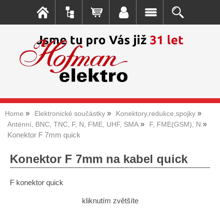
Home
Elektronické součástky
Konektory,redukce,spojky
Anténní, BNC, TNC, F, N, FME, UHF, SMA
F, FME(GSM), N
Konektor F 7mm quick
Konektor F 7mm na kabel quick
F konektor quick
kliknutím zvětšíte