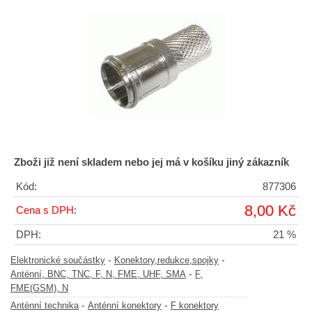
Zboži již není skladem nebo jej má v košíku jiný zákazník
Kód:
877306
8,00 Kč
Cena s DPH:
DPH:
21 %
-
-
Elektronické součástky
Konektory,redukce,spojky
-
Anténní, BNC, TNC, F, N, FME, UHF, SMA
F,
FME(GSM), N
-
-
Anténní technika
Anténní konektory
F konektory