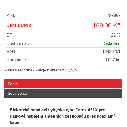
Kód:
783967
169,00 Kč
Cena s DPH:
DPH:
21 %
Dostupnost:
Skladem
EAN:
14420791
Hmotnost:
0.027 kg
-
Anténní technika
Zdroje k anténám+výhyb
Popis
Související
Elektrická napájecí výhybka typu Teroz 431X pro
dálkové napájení anténních zesilovačů přes koaxiální
kabel..