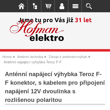
Home
Anténní technika
Zdroje k anténám+výhyb
Anténní napájecí výhybka Teroz F-F
Anténní napájecí výhybka Teroz F-
F konektor, s kabelem pro připojení
napájení 12V dvoulinka s
rozlišenou polaritou