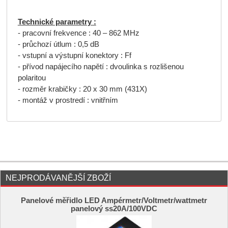
Technické parametry :
- pracovní frekvence : 40 – 862 MHz
- průchozí útlum : 0,5 dB
- vstupní a výstupní konektory : Ff
- přívod napájecího napětí : dvoulinka s rozlišenou
polaritou
- rozměr krabičky : 20 x 30 mm (431X)
- montáž v prostredí : vnitřním
NEJPRODÁVANĚJŠÍ ZBOŽÍ
Panelové měřidlo LED Ampérmetr/Voltmetr/wattmetr
panelový ss20A/100VDC