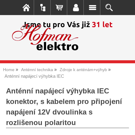
Home
Anténní technika
Zdroje k anténám+výhyb
Anténní napájecí výhybka IEC
Anténní napájecí výhybka IEC
konektor, s kabelem pro připojení
napájení 12V dvoulinka s
rozlišenou polaritou