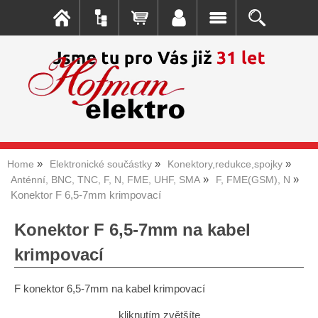
Home
Elektronické součástky
Konektory,redukce,spojky
Anténní, BNC, TNC, F, N, FME, UHF, SMA
F, FME(GSM), N
Konektor F 6,5-7mm krimpovací
Konektor F 6,5-7mm na kabel
krimpovací
F konektor 6,5-7mm na kabel krimpovací
kliknutím zvětšíte