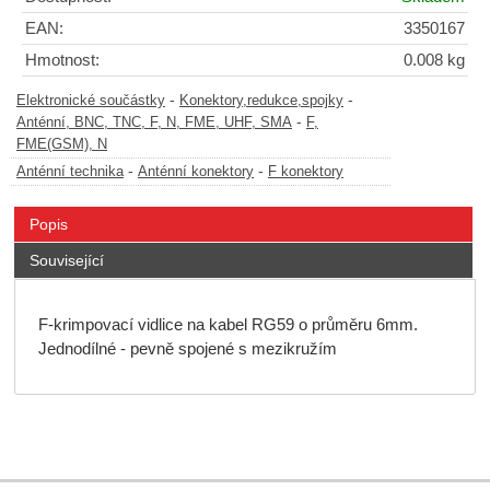
EAN:
3350167
Hmotnost:
0.008 kg
-
-
Elektronické součástky
Konektory,redukce,spojky
-
Anténní, BNC, TNC, F, N, FME, UHF, SMA
F,
FME(GSM), N
-
-
Anténní technika
Anténní konektory
F konektory
Popis
Související
F-krimpovací vidlice na kabel RG59 o průměru 6mm.
Jednodílné - pevně spojené s mezikružím