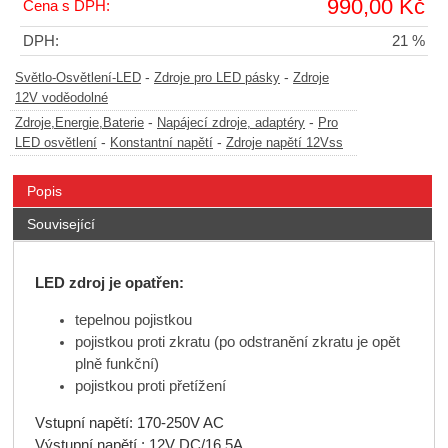
990,00 Kč
Cena s DPH:
DPH:
21 %
-
-
Světlo-Osvětlení-LED
Zdroje pro LED pásky
Zdroje
12V voděodolné
-
-
Zdroje,Energie,Baterie
Napájecí zdroje, adaptéry
Pro
-
-
LED osvětlení
Konstantní napětí
Zdroje napětí 12Vss
Popis
Související
LED zdroj je opatřen:
tepelnou pojistkou
pojistkou proti zkratu (po odstranění zkratu je opět
plně funkční)
pojistkou proti přetížení
Vstupní napětí: 170-250V AC
Výstupní napětí : 12V DC/16,5A