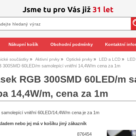
Nákupní košík
Obchodní podmínky
Kontaktní info
nické součástky
Aktivní prvky
Optické prvky
LED a LCD
LED
 300SMD 60LED/m samolepící vnitřní 14,4W/m cena za 1m
sek RGB 300SMD 60LED/m sam
ba 14,4W/m, cena za 1m
amolepící vnitřní 60LED/14,4W/m cena je za 1m
skladem nebo jej má v košíku jiný zákazník
876454