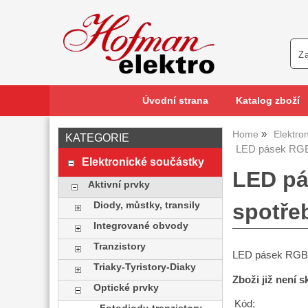
Úvodní strana
Katalog zboží
Home
Elektro
KATEGORIE
LED pásek RGB
Elektronické součástky
LED pá
Aktivní prvky
spotře
Diody, můstky, transily
Integrované obvody
Tranzistory
LED pásek RGB s
Triaky-Tyristory-Diaky
Zboži již není 
Optické prvky
Kód: