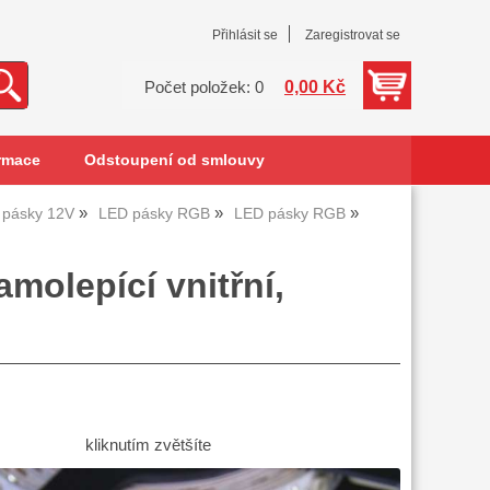
Přihlásit se
Zaregistrovat se
0,00 Kč
Počet položek: 0
rmace
Odstoupení od smlouvy
 pásky 12V
LED pásky RGB
LED pásky RGB
olepící vnitřní,
kliknutím zvětšíte