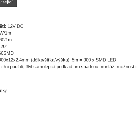
isející
tí:
12V DC
4W/1m
60/1m
120°
60SMD
00x12x2,4mm (délka/šířka/výška) 5m = 300 x SMD LED
nitřní použití, 3M samolepící podklad pro snadnou montáž, možnost d
anky