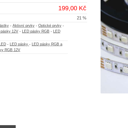
199,00 Kč
21 %
-
-
-
částky
Aktivní prvky
Optické prvky
-
-
 pásky 12V
LED pásky RGB
LED
-
-
-LED
LED pásky
LED pásky RGB a
ky RGB 12V