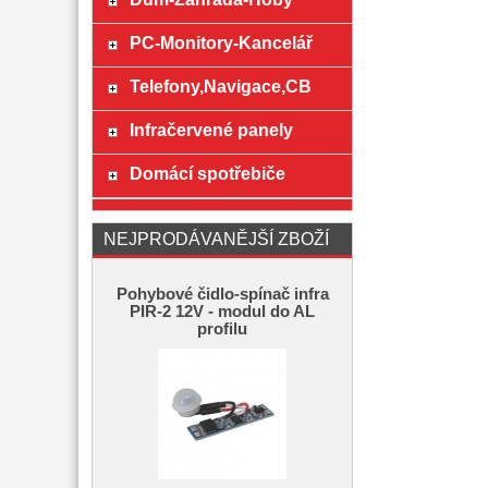
PC-Monitory-Kancelář
Telefony,Navigace,CB
Infračervené panely
Domácí spotřebiče
NEJPRODÁVANĚJŠÍ ZBOŽÍ
Pohybové čidlo-spínač infra
PIR-2 12V - modul do AL
profilu