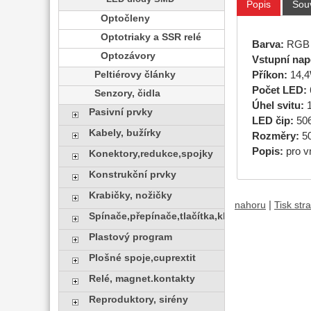
Popis
Souv
Optočleny
Optotriaky a SSR relé
Barva:
RGB
Optozávory
Vstupní napě
Příkon:
14,
Peltiérovy články
Počet LED:
Senzory, čidla
Úhel svitu:
Pasivní prvky
LED čip:
50
Kabely, bužírky
Rozměry:
50
Popis:
pro v
Konektory,redukce,spojky
Konstrukční prvky
Krabičky, nožičky
|
nahoru
Tisk str
Spínače,přepínače,tlačítka,klávesy
Plastový program
Plošné spoje,cuprextit
Relé, magnet.kontakty
Reproduktory, sirény