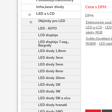
Fotodiody-tranzistory
Infra,laser diody
Cena s DPH:
LED a LCD
DPH:
Objímky pro LED
Elektronické sou
-
LED a LCD
LED
LED - AUTO
pásky RGB
LCD displeje
Světlo-Osvětlení
LED displeje 7-seg.,
-
RGBW
LED pás
Bargrafy
LED diody 1,8mm
LED diody 3mm
LED diody 5mm
LED diody 8mm
LED diody 10mm
LED diody 1W
LED diody 3W
LED diody 5W a více
LED diody hranaté
LED diody SMD