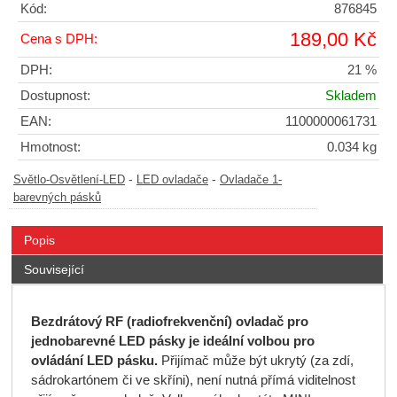
Kód:
876845
189,00 Kč
Cena s DPH:
DPH:
21 %
Dostupnost:
Skladem
EAN:
1100000061731
Hmotnost:
0.034 kg
-
-
Světlo-Osvětlení-LED
LED ovladače
Ovladače 1-
barevných pásků
Popis
Související
Bezdrátový RF (radiofrekvenční) ovladač pro
jednobarevné LED pásky je ideální volbou pro
ovládání LED pásku.
Přijímač může být ukrytý (za zdí,
sádrokartónem či ve skříni), není nutná přímá viditelnost