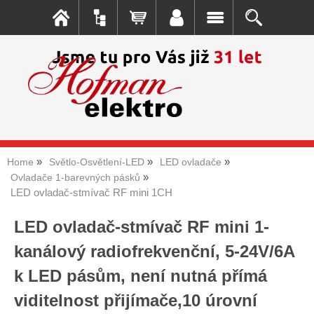
Home
Světlo-Osvětlení-LED
LED ovladače
Ovladače 1-barevných pásků
LED ovladač-stmívač RF mini 1CH
LED ovladač-stmívač RF mini 1-
kanálový radiofrekvenční, 5-24V/6A
k LED pásům, není nutná přímá
viditelnost přijímače,10 úrovní