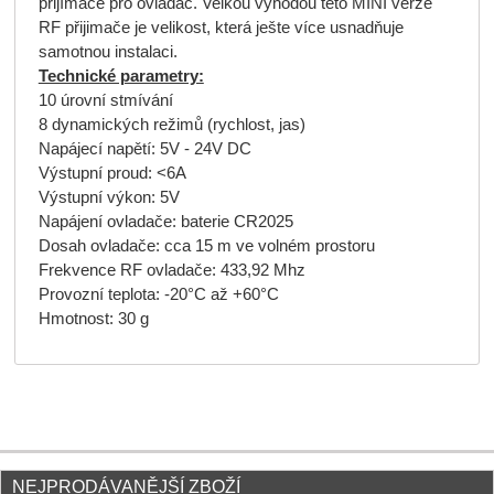
přijímače pro ovladač. Velkou výhodou této MINI verze
RF přijimače je velikost, která ješte více usnadňuje
samotnou instalaci.
Technické parametry:
10 úrovní stmívání
8 dynamických režimů (rychlost, jas)
Napájecí napětí: 5V - 24V DC
Výstupní proud: <6A
Výstupní výkon: 5V
Napájení ovladače: baterie CR2025
Dosah ovladače: cca 15 m ve volném prostoru
Frekvence RF ovladače: 433,92 Mhz
Provozní teplota: -20°C až +60°C
Hmotnost: 30 g
NEJPRODÁVANĚJŠÍ ZBOŽÍ