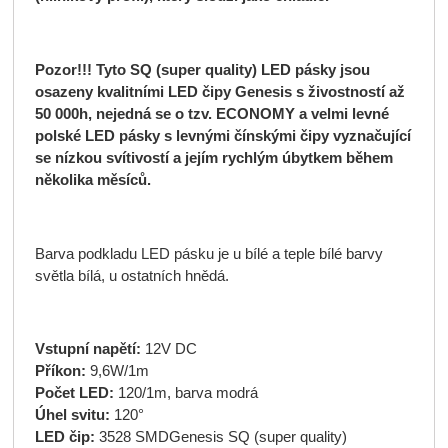
Pozor!!! Tyto SQ (super quality) LED pásky jsou
osazeny kvalitními LED čipy Genesis s živostností až
50 000h, nejedná se o tzv. ECONOMY a velmi levné
polské LED pásky s levnými čínskými čipy vyznačující
se nízkou svítivostí a jejím rychlým úbytkem během
několika měsíců.
Barva podkladu LED pásku je u bílé a teple bílé barvy
světla bílá, u ostatních hnědá.
Vstupní napětí:
12V DC
Příkon:
9,6W/1m
Počet LED:
120/1m, barva modrá
Úhel svitu:
120°
LED čip:
3528 SMDGenesis SQ (super quality)