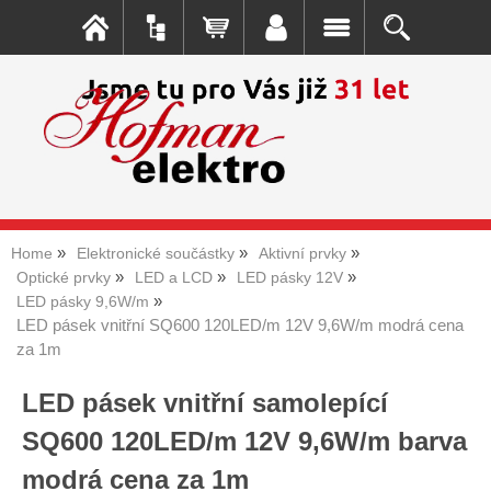
Home
Elektronické součástky
Aktivní prvky
Optické prvky
LED a LCD
LED pásky 12V
LED pásky 9,6W/m
LED pásek vnitřní SQ600 120LED/m 12V 9,6W/m modrá cena
za 1m
LED pásek vnitřní samolepící
SQ600 120LED/m 12V 9,6W/m barva
modrá cena za 1m