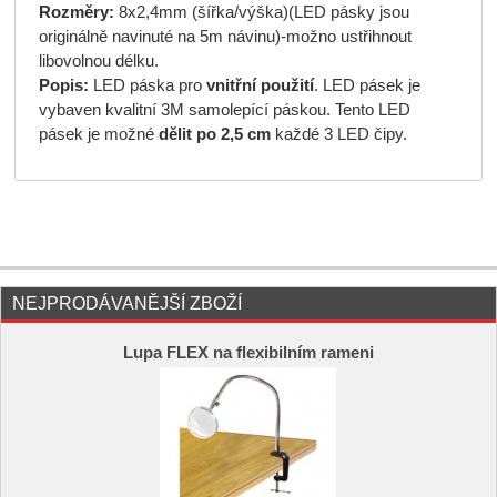
Rozměry:
8x2,4mm (šířka/výška)(LED pásky jsou
originálně navinuté na 5m návinu)-možno ustřihnout
libovolnou délku.
Popis:
LED páska pro
vnitřní použití
. LED pásek je
vybaven kvalitní 3M samolepící páskou. Tento LED
pásek je možné
dělit po 2,5 cm
každé 3 LED čipy.
NEJPRODÁVANĚJŠÍ ZBOŽÍ
Lupa FLEX na flexibilním rameni