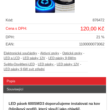
Kód:
876472
120,00 Kč
Cena s DPH:
DPH:
21 %
EAN:
1100000073062
-
-
-
Elektronické součástky
Aktivní prvky
Optické prvky
-
-
LED a LCD
LED pásky 12V
LED pásky 9,6W/m
-
-
-
Světlo-Osvětlení-LED
LED pásky
LED pásky 12V
LED pásky 9,6W svit střední
Popis
Související
LED pásek 600SMD3 doporučujeme instalovat na kov
(hliníkový profil), který slouží jako chladič.