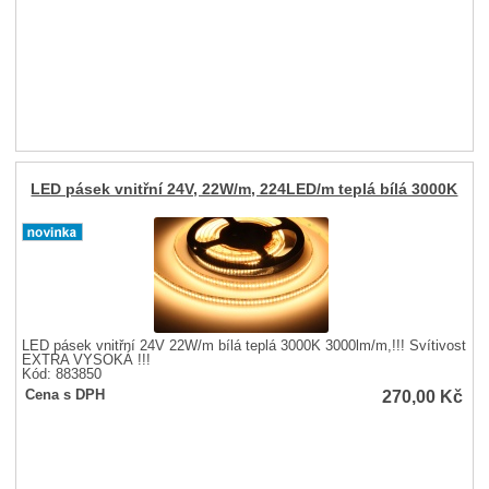
LED pásek vnitřní 24V, 22W/m, 224LED/m teplá bílá 3000K
LED pásek vnitřní 24V 22W/m bílá teplá 3000K 3000lm/m,!!! Svítivost
EXTRA VYSOKÁ !!!
Kód: 883850
270,00
Kč
Cena s DPH