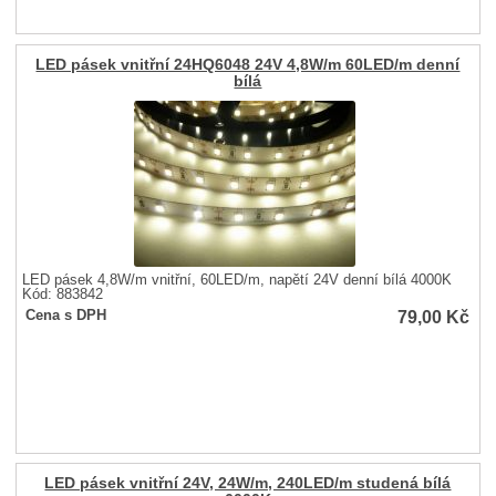
LED pásek vnitřní 24HQ6048 24V 4,8W/m 60LED/m denní
bílá
LED pásek 4,8W/m vnitřní, 60LED/m, napětí 24V denní bílá 4000K
Kód: 883842
79,00
Kč
Cena s DPH
LED pásek vnitřní 24V, 24W/m, 240LED/m studená bílá