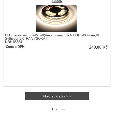
6000K
LED pásek vnitřní 24V 24W/m studená bílá 6000K 2400lm/m,!!!
Svítivost EXTRA VYSOKÁ !!!
Kód: 883841
240,00
Kč
Cena s DPH
1
2
>>