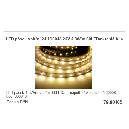
LED pásek vnitřní 24HQ6048 24V 4,8W/m 60LED/m teplá bílá
LED pásek 4,8W/m vnitřní, 60LED/m, napětí 24V teplá bílá 3000K
Kód: 883843
79,00
Kč
Cena s DPH