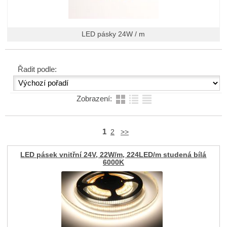
LED pásky 24W / m
Řadit podle:
Zobrazení:
1
2
>>
LED pásek vnitřní 24V, 22W/m, 224LED/m studená bílá
6000K