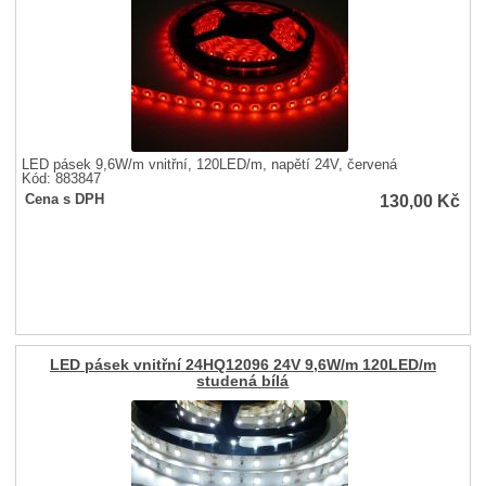
LED pásek 9,6W/m vnitřní, 120LED/m, napětí 24V, červená
Kód: 883847
130,00
Kč
Cena s DPH
LED pásek vnitřní 24HQ12096 24V 9,6W/m 120LED/m
studená bílá