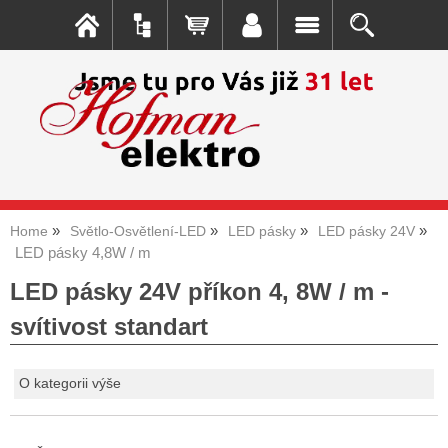
Home
Světlo-Osvětlení-LED
LED pásky
LED pásky 24V
LED pásky 4,8W / m
LED pásky 24V příkon 4, 8W / m -
svítivost standart
O kategorii výše