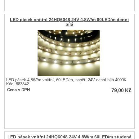
LED pásek vnitřní 24HQ6048 24V 4,8W/m 60LED/m denní
bílá
LED pásek 4,8W/m vnitřní, 60LED/m, napětí 24V denní bílá 4000K
Kód: 883842
79,00
Kč
Cena s DPH
LED pásek vnitřní 24HQ6048 24V 4,8W/m 60LED/m studená