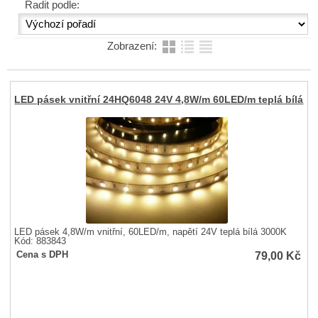
Řadit podle:
Zobrazení:
LED pásek vnitřní 24HQ6048 24V 4,8W/m 60LED/m teplá bílá
LED pásek 4,8W/m vnitřní, 60LED/m, napětí 24V teplá bílá 3000K
Kód: 883843
79,00
Kč
Cena s DPH