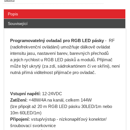
Popis
Související
Programovatelný ovladač pro RGB LED pásky
- RF
(radiofrekvenční ovládání) umožňuje dálkově ovládat
intensitu jasu, nastavení barev, barevných přechodů
a jejich rychlost u RGB LED pásků a modulů. Přijímač
může být ukrytý (za zdí, sádrokartónem či ve skříni), není
nutná přímá viditelnost přijímače pro ovladač.
Vstupní napětí:
12-24VDC
Zatížení:
<48W/4A na kanál, celkem 144W
(lze připojit až 20 m RGB LED pásku 30LED/1m nebo
10m 60LED/1m)
Připojení:
vstup/výstup - nízkonapěťový konektor/
šroubovací svorkovnice