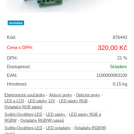
Kód:
876443
320,00 Kč
Cena s DPH:
DPH:
21 %
Dostupnost:
Skladem
EAN:
1100000063100
Hmotnost:
0.15 kg
-
-
-
Elektronické součástky
Aktivní prvky
Optické prvky
-
-
-
LED a LCD
LED pásky 12V
LED pásky RGB
Ovladače RGB pásků
-
-
Světlo-Osvětlení-LED
LED pásky
LED pásky RGB a
-
RGBW
Ovladače RGB(W) pásků
-
-
Světlo-Osvětlení-LED
LED ovladače
Ovladače RGB(W)
pásků