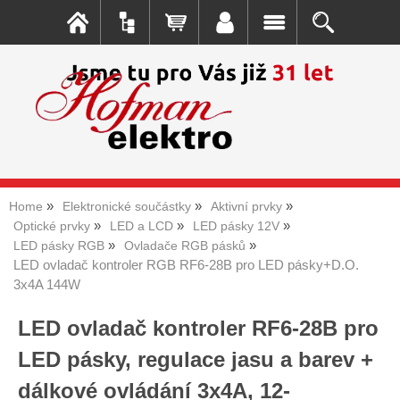
Home
Elektronické součástky
Aktivní prvky
Optické prvky
LED a LCD
LED pásky 12V
LED pásky RGB
Ovladače RGB pásků
LED ovladač kontroler RGB RF6-28B pro LED pásky+D.O.
3x4A 144W
LED ovladač kontroler RF6-28B pro
LED pásky, regulace jasu a barev +
dálkové ovládání 3x4A, 12-