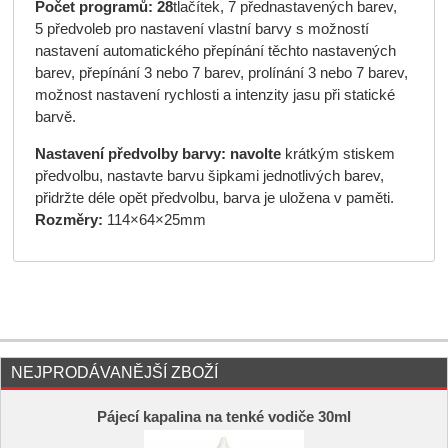
Počet programů:
28
tlačítek, 7 přednastavených barev,
5 předvoleb pro nastavení vlastní barvy s možností
nastavení automatického přepínání těchto nastavených
barev, přepínání 3 nebo 7 barev, prolínání 3 nebo 7 barev,
možnost nastavení rychlosti a intenzity jasu při statické
barvě.
Nastavení předvolby barvy:
navolte
krátkým stiskem
předvolbu, nastavte barvu šipkami jednotlivých barev,
přidržte déle opět předvolbu, barva je uložena v paměti.
Rozměry:
114×64×25mm
NEJPRODÁVANĚJŠÍ ZBOŽÍ
Pájecí kapalina na tenké vodiče 30ml