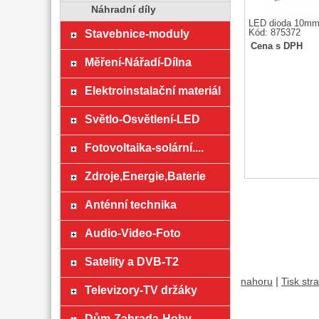
Náhradní díly
LED dioda 10mm 
Stavebnice-moduly
Kód: 875372
Cena s DPH
Měření-Nářadí-Dílna
Elektroinstalační materiál
Světlo-Osvětlení-LED
Fotovoltaika-solární....
Zdroje,Energie,Baterie
Anténní technika
Audio-Video-Foto
Satelity a DVB-T2
|
nahoru
Tisk str
Televizory-TV držáky
Dům-Zahrada-Hoby