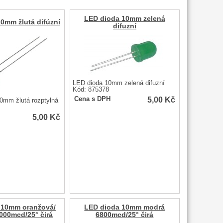
LED dioda 10mm zelená
0mm žlutá difúzní
difuzní
LED dioda 10mm zelená difuzní
Kód: 875378
5,00
Kč
Cena s DPH
mm žlutá rozptylná
5,00
Kč
 10mm oranžová/
LED dioda 10mm modrá
000mcd/25° čirá
6800mcd/25° čirá