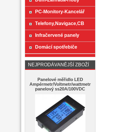
PC-Monitory-Kancelář
Telefony,Navigace,CB
Infračervené panely
Domácí spotřebiče
NEJPRODÁVANĚJŠÍ ZBOŽÍ
Panelové měřidlo LED
Ampérmetr/Voltmetr/wattmetr
panelový ss20A/100VDC