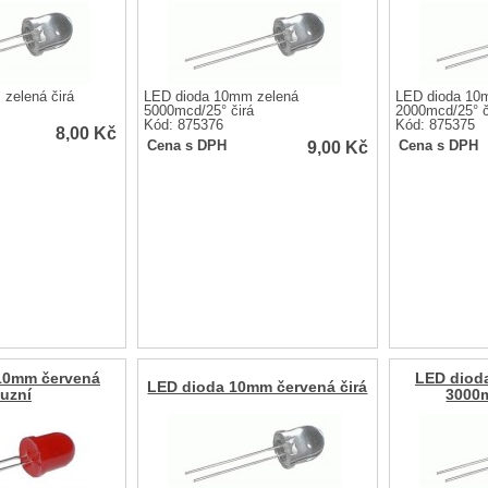
zelená čirá
LED dioda 10mm zelená
LED dioda 10
5000mcd/25° čirá
2000mcd/25° č
Kód: 875376
Kód: 875375
8,00
Kč
9,00
Kč
Cena s DPH
Cena s DPH
10mm červená
LED diod
LED dioda 10mm červená čirá
fuzní
3000m