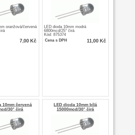
mm oranžová/červená
LED dioda 10mm modrá
irá
6800mcd/25° čirá
Kód: 875374
7,00
Kč
11,00
Kč
Cena s DPH
a 10mm červená
LED dioda 10mm bílá
cd/30° čirá
15000mcd/30° čirá