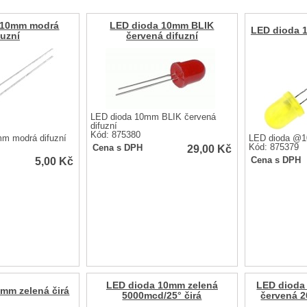
 10mm modrá
LED dioda 10mm BLIK
LED dioda 1
fuzní
červená difuzní
LED dioda 10mm BLIK červená
difuzní
Kód: 875380
m modrá difuzní
LED dioda @10
29,00
Kč
Kód: 875379
Cena s DPH
5,00
Kč
Cena s DPH
LED dioda 10mm zelená
LED dioda
mm zelená čirá
5000mcd/25° čirá
červená 2