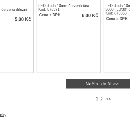
LED dioda 10mm červená čirá
LED dioda 10
červená difuzní
Kód: 875371
3000mcd/30° č
Kód: 875368
6,00
Kč
Cena s DPH
5,00
Kč
Cena s DPH
1
2
>>
anky