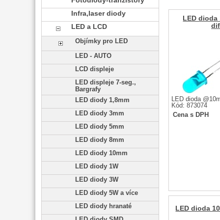
Fotodiody-tranzistory
Infra,laser diody
LED dioda
di
LED a LCD
Objímky pro LED
LED - AUTO
LCD displeje
LED displeje 7-seg.,
Bargrafy
LED dioda @10m
LED diody 1,8mm
Kód: 873074
LED diody 3mm
Cena s DPH
LED diody 5mm
LED diody 8mm
LED diody 10mm
LED diody 1W
LED diody 3W
LED diody 5W a více
LED diody hranaté
LED dioda 10
LED diody SMD