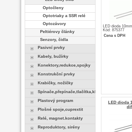
Optočleny
Optotriaky a SSR relé
Optozávory
LED dioda 10mm 
Kód: 875377
Peltiérovy články
Cena s DPH
Senzory, čidla
Pasivní prvky
Kabely, bužírky
Konektory,redukce,spojky
Konstrukční prvky
Krabičky, nožičky
Spínače,přepínače,tlačítka,klávesy
Plastový program
LED dioda 
di
Plošné spoje,cuprextit
Relé, magnet.kontakty
Reproduktory, sirény