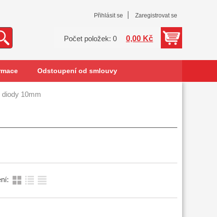
Přihlásit se
Zaregistrovat se
0,00 Kč
Počet položek: 0
rmace
Odstoupení od smlouvy
 diody 10mm
ní: