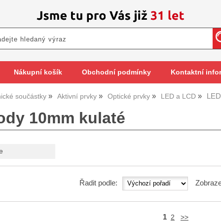
Nákupní košík
Obchodní podmínky
Kontaktní info
LED
nické součástky
Aktivní prvky
Optické prvky
LED a LCD
ody 10mm kulaté
e
Řadit podle:
Zobraze
1
2
>>