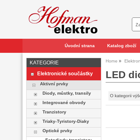
Úvodní strana
Katalog zboží
Home
Elektro
KATEGORIE
LED di
Elektronické součástky
Aktivní prvky
Diody, můstky, transily
O kategorii výš
Integrované obvody
Tranzistory
Triaky-Tyristory-Diaky
Optické prvky