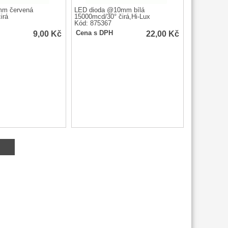
mm červená
LED dioda @10mm bílá
irá
15000mcd/30° čirá,Hi-Lux
Kód: 875367
9,00
Kč
22,00
Kč
Cena s DPH