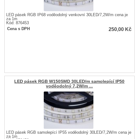
LED pásek RGB IP68 voděodolný venkovní 30LED/7,2W/m cena je
za 1m
Kód: 876453
250,00
Kč
Cena s DPH
LED pásek RGB W150SMD 30LED/m samolepící IP50
voděodolný 7,2W/m ...
LED pásek RGB samolepící IP55 voděodolný 30LED/7,2W/m cena je
za 1m