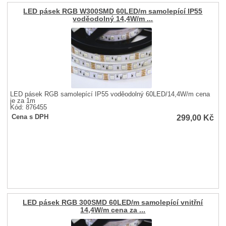
LED pásek RGB W300SMD 60LED/m samolepící IP55
voděodolný 14,4W/m ...
LED pásek RGB samolepící IP55 voděodolný 60LED/14,4W/m cena
je za 1m
Kód: 876455
299,00
Kč
Cena s DPH
LED pásek RGB 300SMD 60LED/m samolepící vnitřní
14,4W/m cena za ...