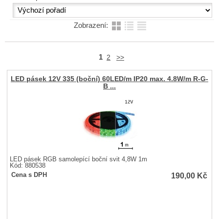
Zobrazení:
1
2
>>
LED pásek 12V 335 (boční) 60LED/m IP20 max. 4.8W/m R-G-
B ...
LED pásek RGB samolepící boční svit 4,8W 1m
Kód: 880538
190,00
Kč
Cena s DPH