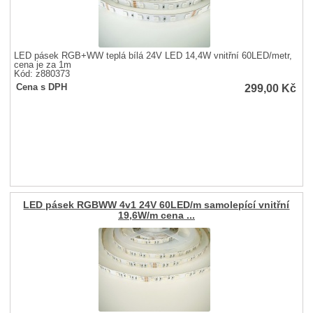
LED pásek RGB+WW teplá bílá 24V LED 14,4W vnitřní 60LED/metr,
cena je za 1m
Kód: z880373
299,00
Kč
Cena s DPH
LED pásek RGBWW 4v1 24V 60LED/m samolepící vnitřní
19,6W/m cena ...