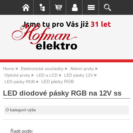
Home
Elektronické součástky
Aktivní prvky
Optické prvky
LED a LCD
LED pásky 12V
LED pásky RGB
LED pásky RGB
LED diodové pásky RGB na 12V ss
O kategorii výše
Řadit podle: