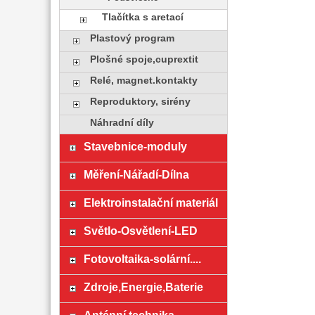
Tlačítka s aretací
Plastový program
Plošné spoje,cuprextit
Relé, magnet.kontakty
Reproduktory, sirény
Náhradní díly
Stavebnice-moduly
Měření-Nářadí-Dílna
Elektroinstalační materiál
Světlo-Osvětlení-LED
Fotovoltaika-solární....
Zdroje,Energie,Baterie