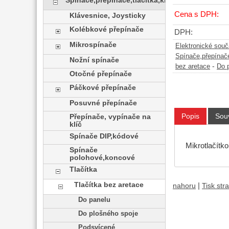
Spínače,přepínače,tlačítka,klávesy
Cena s DPH:
Klávesnice, Joysticky
Kolébkové přepínače
DPH:
Mikrospínače
Elektronické sou
Spínače,přepínače
Nožní spínače
-
bez aretace
Do 
Otočné přepínače
Páčkové přepínače
Posuvné přepínače
Popis
Souv
Přepínače, vypínače na
klíč
Spínače DIP,kódové
Mikrotlačít
Spínače
polohové,koncové
Tlačítka
Tlačítka bez aretace
|
nahoru
Tisk str
Do panelu
Do plošného spoje
Podsvícené