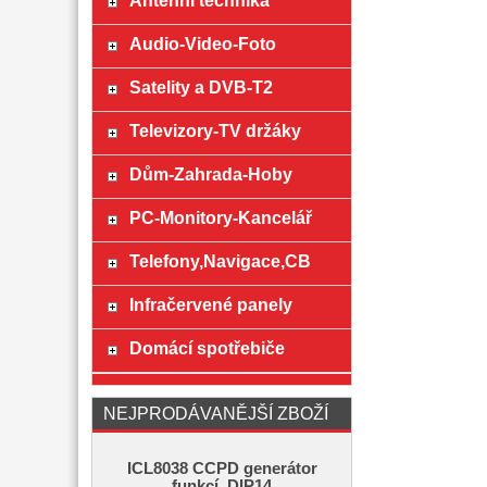
Anténní technika
Audio-Video-Foto
Satelity a DVB-T2
Televizory-TV držáky
Dům-Zahrada-Hoby
PC-Monitory-Kancelář
Telefony,Navigace,CB
Infračervené panely
Domácí spotřebiče
NEJPRODÁVANĚJŠÍ ZBOŽÍ
ICL8038 CCPD generátor
funkcí, DIP14