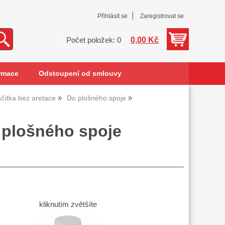
Přihlásit se
Zaregistrovat se
0,00 Kč
Počet položek: 0
rmace
Odstoupení od smlouvy
ačítka bez aretace
Do plošného spoje
y plošného spoje
kliknutím zvětšíte