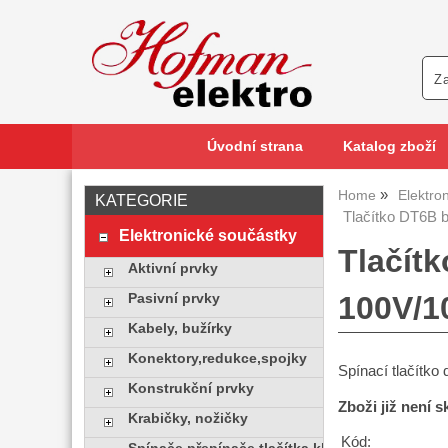
Úvodní strana
Katalog zboží
Home
Elektro
KATEGORIE
Tlačítko DT6B 
Elektronické součástky
Tlačít
Aktivní prvky
100V/
Pasivní prvky
Kabely, bužírky
Konektory,redukce,spojky
Spínací tlačítk
Konstrukční prvky
Zboži již není 
Krabičky, nožičky
Kód: