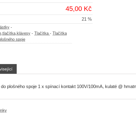
45,00 Kč
21 %
-
částky
-
-
,tlačítka,klávesy
Tlačítka
Tlačítka
plošného spoje
isející
ko do plošného spoje 1 x spínací kontakt 100V/100mA, kulaté @ 
anky