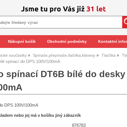
Nákupní košík
Obchodní podmínky
Kontaktní info
nické součástky
Spínače,přepínače,tlačítka,klávesy
Tlačítka
Tl
bílé spínací do DPS 100V/100mA
ko spínací DT6B bílé do desk
100mA
o do DPS 100V/100mA
skladem nebo jej má v košíku jiný zákazník
876783