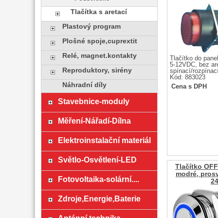
Tlačítka s aretací
Plastový program
Plošné spoje,cuprextit
Relé, magnet.kontakty
Tlačítko do pane
5-12VDC, bez ar
Reproduktory, sirény
spínací/rozpínac
Kód: 883023
Náhradní díly
Cena s DPH
Stavebnice-moduly
Měření-Nářadí-Dílna
Elektroinstalační materiál
Světlo-Osvětlení-LED
Tlačítko OFF
modré, prosv
Fotovoltaika-solární....
2
Zdroje,Energie,Baterie