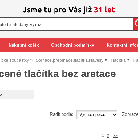
Nákupní košík
Obchodní podmínky
Kontaktní info
nické součástky
Spínače,přepínače,tlačítka,klávesy
Tlačítka
Tl
ené tlačítka bez aretace
e
Řadit podle:
Zobraze
1
2
>>