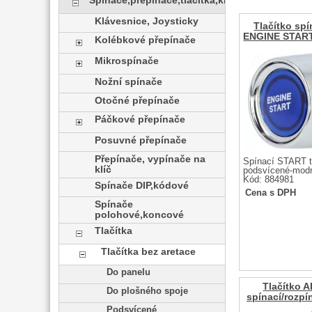
Spínače,přepínače,tlačítka,klávesy
Klávesnice, Joysticky
Tlačítko sp
ENGINE START
Kolébkové přepínače
Mikrospínače
Nožní spínače
Otočné přepínače
Páčkové přepínače
Posuvné přepínače
Přepínače, vypínače na
Spínací START t
klíč
podsvícené-mod
Kód: 884981
Spínače DIP,kódové
Cena s DPH
Spínače
polohové,koncové
Tlačítka
Tlačítka bez aretace
Do panelu
Tlačítko 
Do plošného spoje
spínací/rozpí
Podsvícené