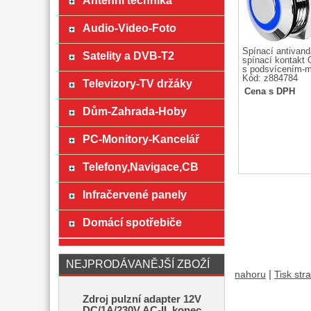
Anténní technika
Audio-Video-Foto
Spínací antivanda
Satelity a DVB-T2
spínací kontakt
s podsvícením-m
Kód: z884784
Televizory-TV držáky
Cena s DPH
Dům-Zahrada-Hoby
PC-Monitory-Kancelář
Telefony,Navigace,CB
Infračervené panely
Domácí spotřebiče
NEJPRODÁVANĚJŠÍ ZBOŽÍ
|
nahoru
Tisk str
Zdroj pulzní adapter 12V
DC/1A/230V AC-II, konec