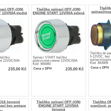
Tlačít
ínací OFF-(ON)
Tlačítko spínací OFF-(ON)
spínací/roz
 12V/50A modrá
ENGINE START 12V/50A zelená
Tlačítko do p
5-12VDC, bez 
lačítko
Spínací START tlačítko
spínací/rozpín
ré 12VDC/50A
podsvícené-zelené 12VDC/50A
Kód: 883909
Kód: 884980
Cena s DPH
235,00
Kč
235,00
Kč
Cena s DPH
AD16 červené
Tlačítko spínací OFF-(ON)
Tlačítko O
nací bez aretace
ENGINE START 12V/50A
oranžové, p
...
červená