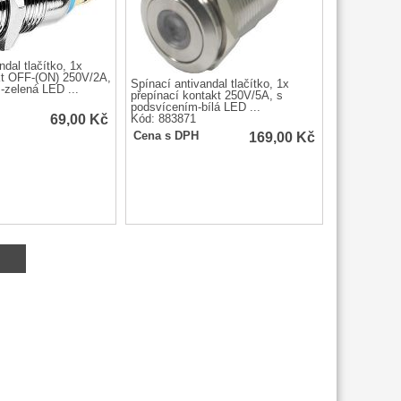
ndal tlačítko, 1x
kt OFF-(ON) 250V/2A,
Spínací antivandal tlačítko, 1x
-zelená LED ...
přepínací kontakt 250V/5A, s
podsvícením-bílá LED ...
69,00
Kč
Kód: 883871
169,00
Kč
Cena s DPH