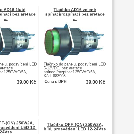
ko AD16 žluté
Tlačítko AD16 zelené
pínací bez aretace
spínací/rozpínací bez aretace
...
...
anelu, podsvícení LED
Tlačítko do panelu, podsvícení LED
aretace
5-12VDC, bez aretace
ací 250VAC/5A, ...
spínací/rozpínací 250VAC/5A, ...
Kód: 883908
39,00
Kč
39,00
Kč
Cena s DPH
FF-(ON) 250V/2A,
Tlačítko OFF-(ON) 250V/2A,
rosvětlení LED 12-
bílé, prosvětlení LED 12-24Vss
24Vss