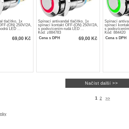
l tlačítko, 1x
Spínací antivandal tlačítko, 1x
Spínací antiva
 OFF-(ON) 250V/2A,
spínací kontakt OFF-(ON) 250V/2A,
spínací konta
odrá LED ...
s podsvícením-rudá LED ...
s podsvícením
Kód: z884783
Kód: 884420
69,00
Kč
69,00
Kč
Cena s DPH
Cena s DPH
1
2
>>
anky