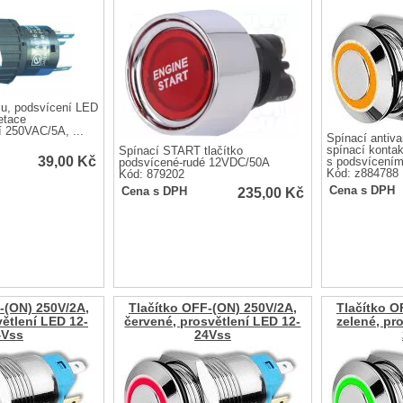
lu, podsvícení LED
etace
í 250VAC/5A, ...
Spínací antiva
spínací konta
Spínací START tlačítko
39,00
Kč
s podsvícením
podsvícené-rudé 12VDC/50A
Kód: z884788
Kód: 879202
235,00
Kč
Cena s DPH
Cena s DPH
-(ON) 250V/2A,
Tlačítko OFF-(ON) 250V/2A,
Tlačítko O
ětlení LED 12-
červené, prosvětlení LED 12-
zelené, pr
4Vss
24Vss