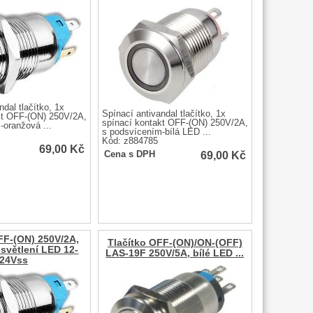
ndal tlačítko, 1x
Spínací antivandal tlačítko, 1x
kt OFF-(ON) 250V/2A,
spínací kontakt OFF-(ON) 250V/2A,
-oranžová ...
s podsvícením-bílá LED ...
Kód: z884785
69,00
Kč
69,00
Kč
Cena s DPH
FF-(ON) 250V/2A,
Tlačítko OFF-(ON)/ON-(OFF)
osvětlení LED 12-
LAS-19F 250V/5A, bílé LED ...
24Vss