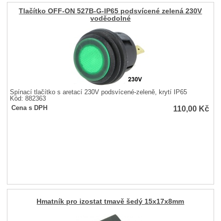
Tlačítko OFF-ON 527B-G-IP65 podsvícené zelená 230V
voděodolné
Spínací tlačítko s aretací 230V podsvícené-zeleně, krytí IP65
Kód: 882363
110,00
Kč
Cena s DPH
Hmatník pro izostat tmavě šedý 15x17x8mm