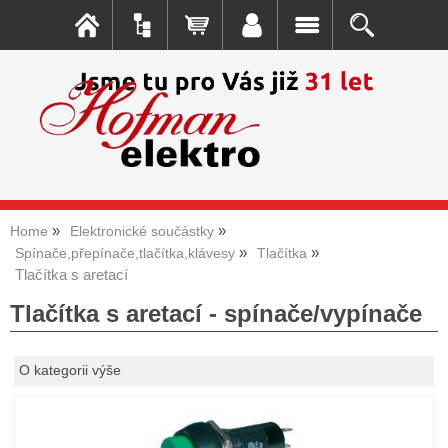
Home
Elektronické součástky
Spínače,přepínače,tlačítka,klávesy
Tlačítka
Tlačítka s aretací
Tlačítka s aretací - spínače/vypínače
O kategorii výše