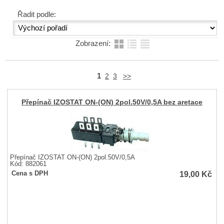
Řadit podle:
Zobrazení:
1
2
3
>>
Přepínač IZOSTAT ON-(ON) 2pol.50V/0,5A bez aretace
Přepínač IZOSTAT ON-(ON) 2pol.50V/0,5A
Kód: 882061
19,00
Kč
Cena s DPH