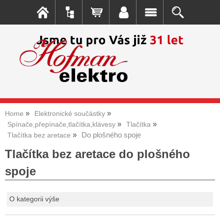
Home
Elektronické součástky
Spínače,přepínače,tlačítka,klávesy
Tlačítka
Do plošného spoje
Tlačítka bez aretace
Tlačítka bez aretace do plošného
spoje
O kategorii výše