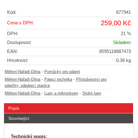
Kód:
877941
259,00 Kč
Cena s DPH:
DPH:
21 %
Dostupnost:
Skladem
EAN:
8595118887473
Hmotnost:
0.36 kg
-
Měření-Nářadí-Dílna
Pomůcky pro pájení
-
-
Měření-Nářadí-Dílna
Pájecí technika
Příslušenství pro
páječky, odpájecí stanice
-
-
Měření-Nářadí-Dílna
Lupy a mikroskopy
Stolní lupy
Popis
Související
Technický popis: