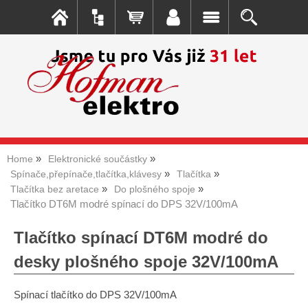
Home
Elektronické součástky
Spínače,přepínače,tlačítka,klávesy
Tlačítka
Tlačítka bez aretace
Do plošného spoje
Tlačítko DT6M modré spínací do DPS 32V/100mA
Tlačítko spínací DT6M modré do
desky plošného spoje 32V/100mA
Spínací tlačítko do DPS 32V/100mA