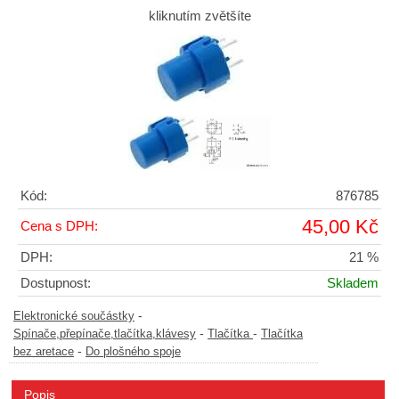
kliknutím zvětšíte
Kód:
876785
45,00 Kč
Cena s DPH:
DPH:
21 %
Dostupnost:
Skladem
-
Elektronické součástky
-
-
Spínače,přepínače,tlačítka,klávesy
Tlačítka
Tlačítka
-
bez aretace
Do plošného spoje
Popis