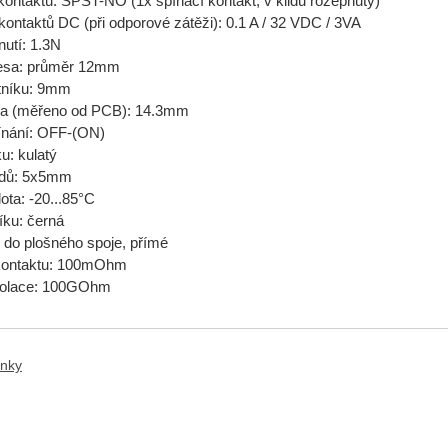
kontaktů: SPST-NO (1x spínací kontakt, v klidu rozepnutý)
 kontaktů DC (při odporové zátěži): 0.1 A / 32 VDC / 3VA
nutí: 1.3N
esa: průměr 12mm
tníku: 9mm
tka (měřeno od PCB): 14.3mm
ínání: OFF-(ON)
u: kulatý
odů: 5x5mm
lota: -20...85°C
íku: černá
 do plošného spoje, přímé
kontaktu: 100mOhm
izolace: 100GOhm
anky