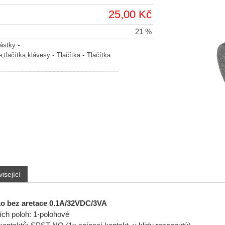
25,00 Kč
21 %
-
částky
-
-
,tlačítka,klávesy
Tlačítka
Tlačítka
isející
tko bez aretace 0.1A/32VDC/3VA
ních poloh: 1-polohové