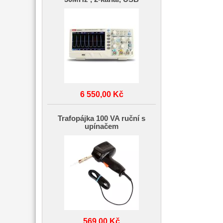
6 550,00 Kč
Trafopájka 100 VA ruční s
upínačem
569,00 Kč