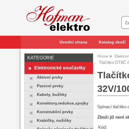
Úvodní strana
Katalog zboží
Home
Elektro
KATEGORIE
Tlačítko DT6Č 
Elektronické součástky
Tlačít
Aktivní prvky
32V/1
Pasivní prvky
Kabely, bužírky
Konektory,redukce,spojky
Spínací tlačítk
Konstrukční prvky
Zboži již není 
Krabičky, nožičky
Kód: