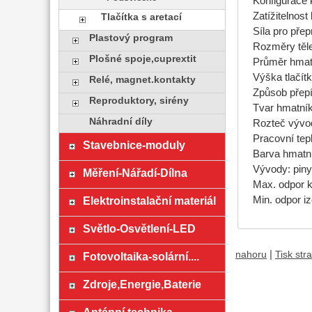
Konfigurace 
Zatížitelnost
Tlačítka s aretací
Síla pro přep
Plastový program
Rozměry těl
Plošné spoje,cuprextit
Průměr hma
Výška tlačí
Relé, magnet.kontakty
Způsob přep
Reproduktory, sirény
Tvar hmatník
Náhradní díly
Rozteč výv
Pracovní tep
Stavebnice-moduly
Barva hmatn
Vývody: piny
Měření-Nářadí-Dílna
Max. odpor 
Elektroinstalační materiál
Min. odpor 
Světlo-Osvětlení-LED
|
nahoru
Tisk str
Fotovoltaika-solární....
Zdroje,Energie,Baterie