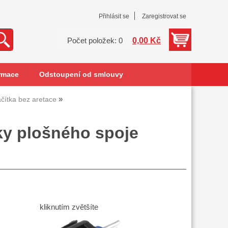
Přihlásit se
Zaregistrovat se
0,00 Kč
Počet položek: 0
rmace
Odstoupení od smlouvy
ačítka bez aretace
ky plošného spoje
kliknutím zvětšíte