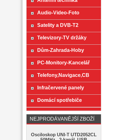
Anténní technika
Audio-Video-Foto
Satelity a DVB-T2
Televizory-TV držáky
Dům-Zahrada-Hoby
PC-Monitory-Kancelář
Telefony,Navigace,CB
Infračervené panely
Domácí spotřebiče
NEJPRODÁVANĚJŠÍ ZBOŽÍ
Osciloskop UNI-T UTD2052CL
50MHz , 2-kanál, USB