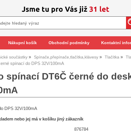
Nákupní košík
Obchodní podmínky
Kontaktní info
nické součástky
Spínače,přepínače,tlačítka,klávesy
Tlačítka
Tl
černé spínací do DPS 32V/100mA
ko spínací DT6Č černé do des
00mA
o do DPS 32V/100mA
skladem nebo jej má v košíku jiný zákazník
876784