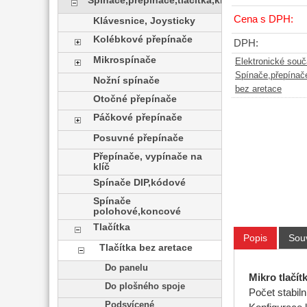
Spínače,přepínače,tlačítka,klávesy
Cena s DPH:
Klávesnice, Joysticky
Kolébkové přepínače
DPH:
Mikrospínače
Elektronické sou
Spínače,přepínače
Nožní spínače
bez aretace
Otočné přepínače
Páčkové přepínače
Posuvné přepínače
Přepínače, vypínače na
klíč
Spínače DIP,kódové
Spínače
polohové,koncové
Tlačítka
Popis
Souv
Tlačítka bez aretace
Do panelu
Mikro tlačí
Do plošného spoje
Počet stabil
Podsvícené