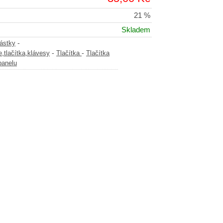
21 %
Skladem
-
částky
-
-
,tlačítka,klávesy
Tlačítka
Tlačítka
panelu