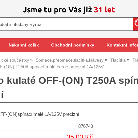
Nákupní košík
Obchodní podmínky
Kontaktní info
nické součástky
Spínače,přepínače,tlačítka,klávesy
Tlačítka
Tl
FF-(ON) T250A spínací malé černé precizní 1A/125V
ko kulaté OFF-(ON) T250A spí
í
 OFF-(ON)spínací malé 1A/125V precizní
876749
35,00 Kč