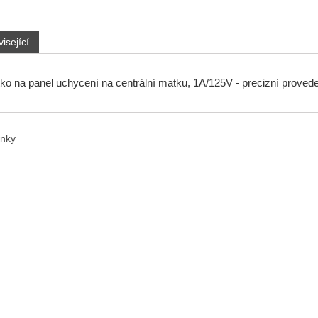
isející
ítko na panel uchycení na centrální matku, 1A/125V - precizní provede
anky