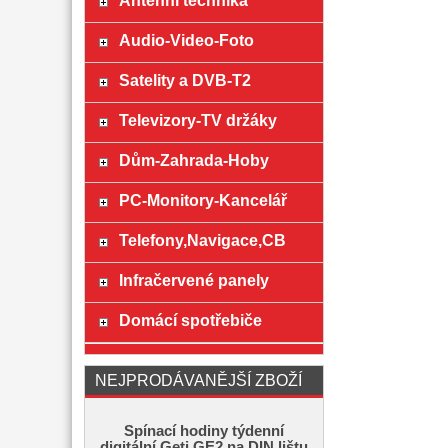
Anténní technika
Audio-Video-Foto
Satelity a DVB-T2
Televizory-TV držáky
Dům-Zahrada-Hoby
PC-Monitory-Kancelář
Telefony,Navigace,CB
Infračervené panely
Domácí spotřebiče
NEJPRODÁVANĚJŠÍ ZBOŽÍ
Spínací hodiny týdenní
digitální Geti GE2 na DIN lištu