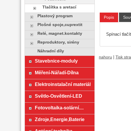
Tlačítka s aretací
Plastový program
Popis
Souv
Plošné spoje,cuprextit
Relé, magnet.kontakty
Spínací tlač
Reproduktory, sirény
Náhradní díly
|
nahoru
Tisk str
Stavebnice-moduly
Měření-Nářadí-Dílna
Elektroinstalační materiál
Světlo-Osvětlení-LED
Fotovoltaika-solární....
Zdroje,Energie,Baterie