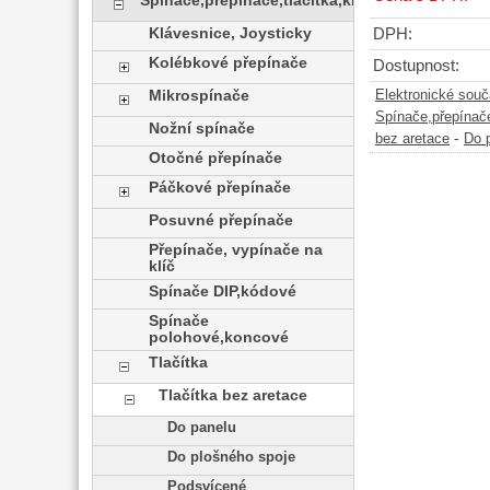
Spínače,přepínače,tlačítka,klávesy
Klávesnice, Joysticky
DPH:
Kolébkové přepínače
Dostupnost:
Mikrospínače
Elektronické sou
Spínače,přepínače
Nožní spínače
-
bez aretace
Do 
Otočné přepínače
Páčkové přepínače
Posuvné přepínače
Přepínače, vypínače na
klíč
Spínače DIP,kódové
Spínače
polohové,koncové
Tlačítka
Tlačítka bez aretace
Do panelu
Do plošného spoje
Podsvícené