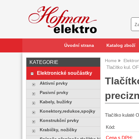
Úvodní strana
Katalog zboží
Home
Elektro
KATEGORIE
Tlačítko kul. O
Elektronické součástky
Tlačít
Aktivní prvky
precizn
Pasivní prvky
Kabely, bužírky
Konektory,redukce,spojky
Tlačítko kulaté
Konstrukční prvky
Kód:
Krabičky, nožičky
Cena s DPH: