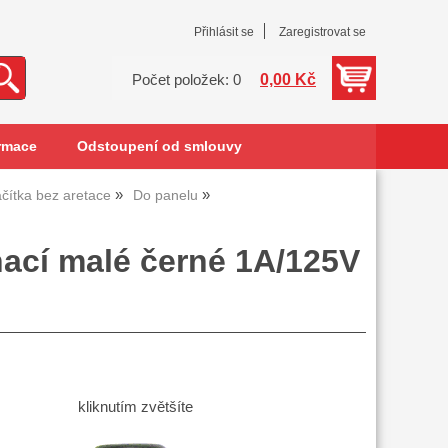
Přihlásit se
Zaregistrovat se
0,00 Kč
Počet položek: 0
rmace
Odstoupení od smlouvy
ačítka bez aretace
Do panelu
nací malé černé 1A/125V
kliknutím zvětšíte