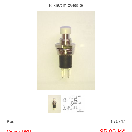
kliknutím zvětšíte
Kód:
876747
35,00 Kč
Cena s DPH: