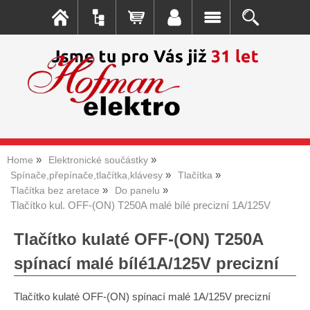
Home
Elektronické součástky
Spínače,přepínače,tlačítka,klávesy
Tlačítka
Tlačítka bez aretace
Do panelu
Tlačítko kul. OFF-(ON) T250A malé bílé precizní 1A/125V
Tlačítko kulaté OFF-(ON) T250A
spínací malé bílé1A/125V precizní
Tlačítko kulaté OFF-(ON) spínací malé 1A/125V precizní