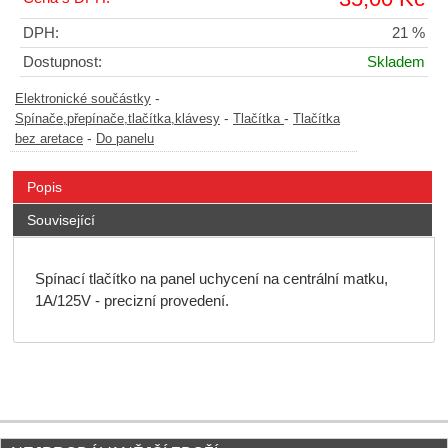
DPH:
21 %
Dostupnost:
Skladem
-
Elektronické součástky
-
-
Spínače,přepínače,tlačítka,klávesy
Tlačítka
Tlačítka
-
bez aretace
Do panelu
Popis
Související
Spínací tlačítko na panel uchycení na centrální matku,
1A/125V - precizní provedení.