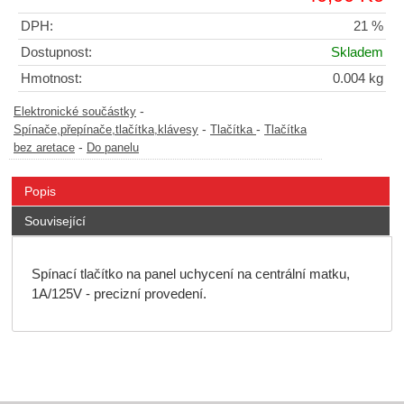
DPH:
21 %
Dostupnost:
Skladem
Hmotnost:
0.004 kg
-
Elektronické součástky
-
-
Spínače,přepínače,tlačítka,klávesy
Tlačítka
Tlačítka
-
bez aretace
Do panelu
Popis
Související
Spínací tlačítko na panel uchycení na centrální matku,
1A/125V - precizní provedení.