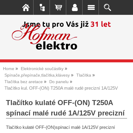
Home
Elektronické součástky
Spínače,přepínače,tlačítka,klávesy
Tlačítka
Tlačítka bez aretace
Do panelu
Tlačítko kul. OFF-(ON) T250A malé rudé precizní 1A/125V
Tlačítko kulaté OFF-(ON) T250A
spínací malé rudé 1A/125V precizní
Tlačítko kulaté OFF-(ON)spínací malé 1A/125V precizní