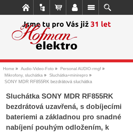
Home
Audio-Video-Foto
Personal AUDIO-rmgf
Mikrofony, sluchátka
Sluchátka+minirepro
SONY MDR RF855RK bezdrátová sluchátka
Sluchátka SONY MDR RF855RK
bezdrátová uzavřená, s dobíjecími
bateriemi a základnou pro snadné
nabíjení pouhým odložením, k