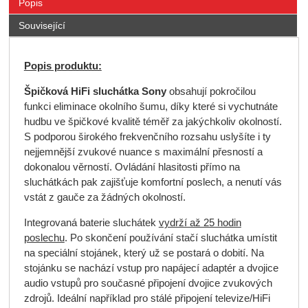
Popis
Související
Popis produktu:
Špičková HiFi sluchátka Sony
obsahují pokročilou
funkci eliminace okolního šumu, díky které si vychutnáte
hudbu ve špičkové kvalitě téměř za jakýchkoliv okolností.
S podporou širokého frekvenčního rozsahu uslyšíte i ty
nejjemnější zvukové nuance s maximální přesností a
dokonalou věrností. Ovládání hlasitosti přímo na
sluchátkách pak zajišťuje komfortní poslech, a nenutí vás
vstát z gauče za žádných okolností.
Integrovaná baterie sluchátek
vydrží až 25 hodin
poslechu
. Po skončení používání stačí sluchátka umístit
na speciální stojánek, který už se postará o dobití. Na
stojánku se nachází vstup pro napájecí adaptér a dvojice
audio vstupů pro současné připojení dvojice zvukových
zdrojů. Ideální například pro stálé připojení televize/HiFi