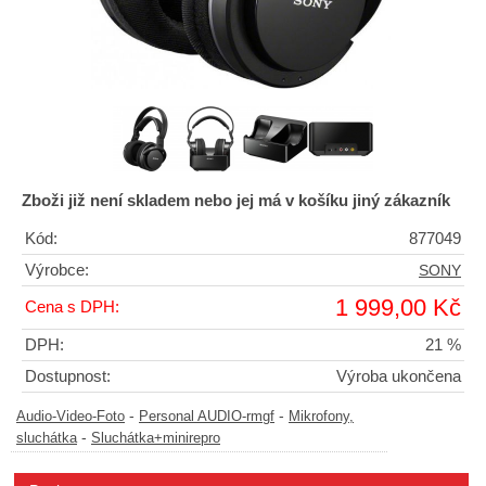
Zboži již není skladem nebo jej má v košíku jiný zákazník
Kód:
877049
Výrobce:
SONY
1 999,00 Kč
Cena s DPH:
DPH:
21 %
Dostupnost:
Výroba ukončena
-
-
Audio-Video-Foto
Personal AUDIO-rmgf
Mikrofony,
-
sluchátka
Sluchátka+minirepro