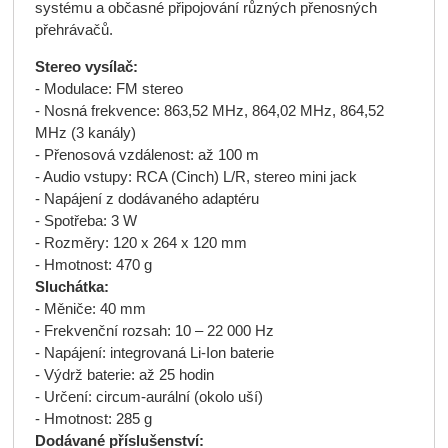
systému a občasné připojování různých přenosných
přehrávačů.
Stereo vysílač:
- Modulace: FM stereo
- Nosná frekvence: 863,52 MHz, 864,02 MHz, 864,52
MHz (3 kanály)
- Přenosová vzdálenost: až 100 m
- Audio vstupy: RCA (Cinch) L/R, stereo mini jack
- Napájení z dodávaného adaptéru
- Spotřeba: 3 W
- Rozměry: 120 x 264 x 120 mm
- Hmotnost: 470 g
Sluchátka:
- Měniče: 40 mm
- Frekvenční rozsah: 10 – 22 000 Hz
- Napájení: integrovaná Li-Ion baterie
- Výdrž baterie: až 25 hodin
- Určení: circum-aurální (okolo uší)
- Hmotnost: 285 g
Dodávané příslušenství: