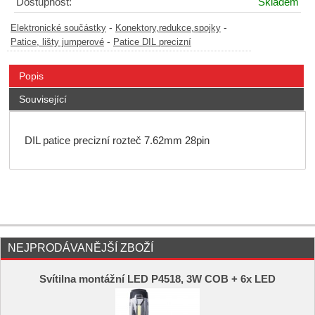
Dostupnost:
Skladem
-
-
Elektronické součástky
Konektory,redukce,spojky
-
Patice, lišty jumperové
Patice DIL precizní
Popis
Související
DIL patice precizní rozteč 7.62mm 28pin
NEJPRODÁVANĚJŠÍ ZBOŽÍ
Svítilna montážní LED P4518, 3W COB + 6x LED