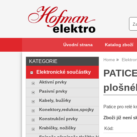
Úvodní strana
Katalog zboží
Home
Elektro
KATEGORIE
PATICE
Elektronické součástky
Aktivní prvky
plošné
Pasivní prvky
Kabely, bužírky
Patice pro relé 
Konektory,redukce,spojky
Zboži již není 
Konstrukční prvky
Krabičky, nožičky
Kód: