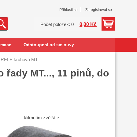
Přihlásit se
Zaregistrovat se
0,00 Kč
Počet položek: 0
rmace
Odstoupení od smlouvy
 RELÉ kruhová MT
ady MT..., 11 pinů, do
kliknutím zvětšíte