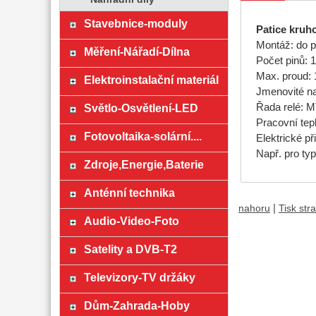
Stavebnice-moduly
Patice kruh
Montáž: do p
Měření-Nářadí-Dílna
Počet pinů: 
Max. proud:
Elektroinstalační materiál
Jmenovité n
Řada relé: 
Světlo-Osvětlení-LED
Pracovní tepl
Fotovoltaika-solární....
Elektrické př
Např. pro ty
Zdroje,Energie,Baterie
Anténní technika
|
nahoru
Tisk str
Audio-Video-Foto
Satelity a DVB-T2
Televizory-TV držáky
Dům-Zahrada-Hoby