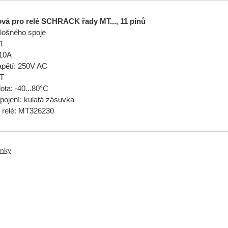
ová pro relé SCHRACK řady MT..., 11 pinů
lošného spoje
11
 10A
apětí: 250V AC
MT
ota: -40...80°C
ipojení: kulatá zásuvka
p relé: MT326230
anky