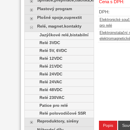
Spínače,přepínače,tlačítka,klávesy
Cena s DPH:
Plastový program
DPH:
Plošné spoje,cuprextit
Elektronické sou
pro relé
Relé, magnet.kontakty
Elektroinstalační 
Jazýčkové relé,bistabilní
elektromagnetick
Relé 3VDC
Relé 5V, 6VDC
Relé 12VDC
Relé 21VDC
Relé 24VDC
Relé 24VAC
Relé 48VDC
Relé 230VAC
Patice pro relé
Relé polovodičové SSR
Reproduktory, sirény
Popis
Souv
Náhradní díly