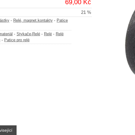
69,00 Kč
21 %
-
-
částky
Relé, magnet.kontakty
Patice
-
-
-
materiál
Stykače-Relé
Relé
Relé
-
é
Patice pro relé
isející