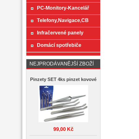
PC-Monitory-Kancelář
Telefony,Navigace,CB
Infračervené panely
Domácí spotřebiče
NEJPRODÁVANĚJŠÍ ZBOŽÍ
Pinzety SET 4ks pinzet kovové
99,00 Kč