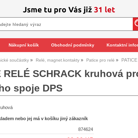
Nákupní košík
Obchodní podmínky
Kontaktní info
PATICE
nické součástky
Relé, magnet.kontakty
Patice pro relé
 RELÉ SCHRACK kruhová pro ř
ho spoje DPS
kruhová
skladem nebo jej má v košíku jiný zákazník
874624