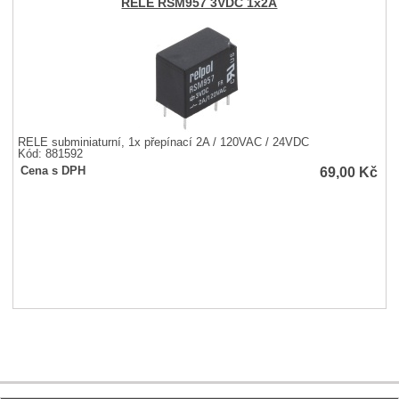
RELÉ RSM957 3VDC 1x2A
RELÉ subminiaturní, 1x přepínací 2A / 120VAC / 24VDC
Kód: 881592
69,00
Kč
Cena s DPH