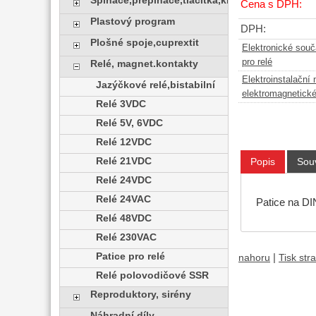
Spínače,přepínače,tlačítka,klávesy
Cena s DPH:
Plastový program
DPH:
Plošné spoje,cuprextit
Elektronické sou
pro relé
Relé, magnet.kontakty
Elektroinstalační 
Jazýčkové relé,bistabilní
elektromagnetick
Relé 3VDC
Relé 5V, 6VDC
Relé 12VDC
Relé 21VDC
Popis
Souv
Relé 24VDC
Relé 24VAC
Patice na DI
Relé 48VDC
Relé 230VAC
Patice pro relé
|
nahoru
Tisk str
Relé polovodičové SSR
Reproduktory, sirény
Náhradní díly