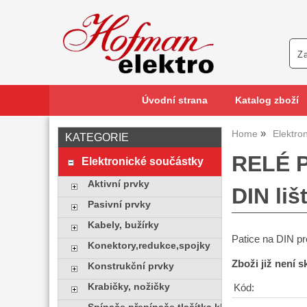
Úvodní strana
Katalog zboží
Home
Elektro
KATEGORIE
RELÉ P
Elektronické součástky
Aktivní prvky
DIN liš
Pasivní prvky
Kabely, bužírky
Patice na DIN pr
Konektory,redukce,spojky
Zboži již není 
Konstrukční prvky
Krabičky, nožičky
Kód: