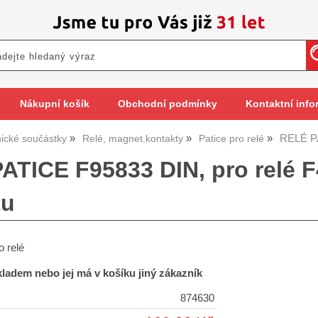
Nákupní košík
Obchodní podmínky
Kontaktní info
RELÉ P
nické součástky
Relé, magnet.kontakty
Patice pro relé
ATICE F95833 DIN, pro relé F
tu
o relé
skladem nebo jej má v košíku jiný zákazník
874630