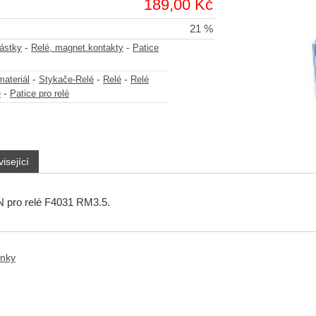
189,00 Kč
21 %
-
-
částky
Relé, magnet.kontakty
Patice
-
-
-
materiál
Stykače-Relé
Relé
Relé
-
é
Patice pro relé
isející
N pro relé F4031 RM3.5.
anky