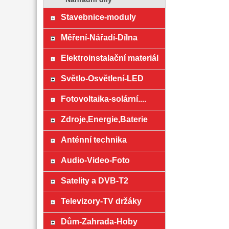
Stavebnice-moduly
Měření-Nářadí-Dílna
Elektroinstalační materiál
Světlo-Osvětlení-LED
Fotovoltaika-solární....
Zdroje,Energie,Baterie
Anténní technika
Audio-Video-Foto
Satelity a DVB-T2
Televizory-TV držáky
Dům-Zahrada-Hoby