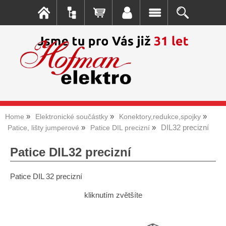
Home
Elektronické součástky
Konektory,redukce,spojky
DIL32 precizní
Patice, lišty jumperové
Patice DIL precizní
Patice DIL32 precizní
Patice DIL 32 precizní
kliknutím zvětšíte