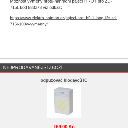
Možnost výměny hrotu-náhradní pájecí HROT pro ZD-
715L kód 883278 viz odkaz:
https://www.elektro-hofman.cz/pajeci-hrot-b9-1-long-life-zd-
715l-100w-vymenny/
NEJPRODÁVANĚJŠÍ ZBOŽÍ
odpuzovač hlodavců IC
169,00 Kč