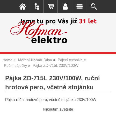
Home
Měření-Nářadí-Dílna
Pájecí technika
Pájka ZD-715L 230V/100W
Ruční páječky
Pájka ZD-715L 230V/100W, ruční
hrotové pero, včetně stojánku
Pájka-ruční hrotové pero, včetně stojánku 230V/100W
kliknutím zvětšíte