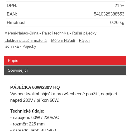
DPH:
21 %
EAN:
5410329388553
Hmotnost:
0.26 kg
-
-
Měření-Nářadí-Dílna
Pájecí technika
Ruční páječky
-
-
Elektroinstalační materiál
Měření-Nářadí
Pájecí
-
technika
Páječky
Popis
Související
PÁJEČKA 60W/230V HQ
Vysoce kvalitní páječka pro všeobecné použití, napájecí
napětí 230V / příkon 60W.
Technické údaje:
- napájení: 60W / 230VAC
- rozměr: 225 mm
- náhradní hrot: BITSI60