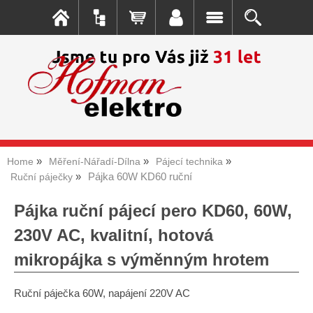
Home
Měření-Nářadí-Dílna
Pájecí technika
Pájka 60W KD60 ruční
Ruční páječky
Pájka ruční pájecí pero KD60, 60W,
230V AC, kvalitní, hotová
mikropájka s výměnným hrotem
Ruční páječka 60W, napájení 220V AC