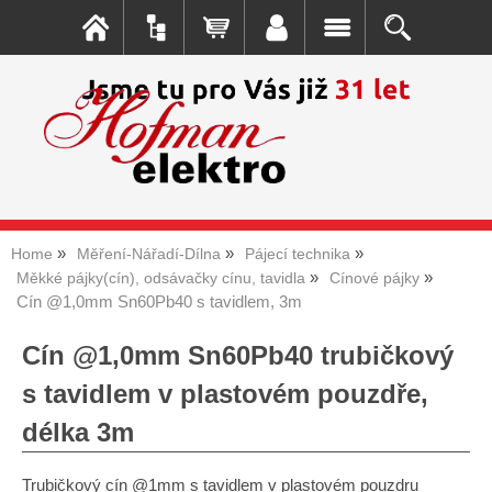
Home
Měření-Nářadí-Dílna
Pájecí technika
Měkké pájky(cín), odsávačky cínu, tavidla
Cínové pájky
Cín @1,0mm Sn60Pb40 s tavidlem, 3m
Cín @1,0mm Sn60Pb40 trubičkový
s tavidlem v plastovém pouzdře,
délka 3m
Trubičkový cín @1mm s tavidlem v plastovém pouzdru