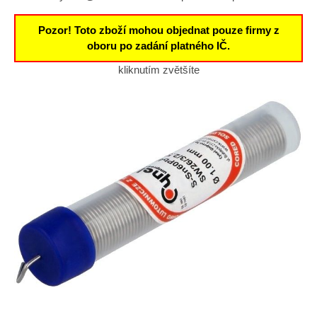
Pozor! Toto zboží mohou objednat pouze firmy z
oboru po zadání platného IČ.
kliknutím zvětšíte