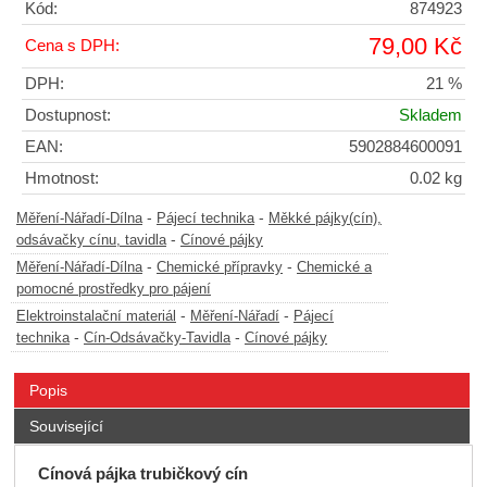
Kód:
874923
79,00 Kč
Cena s DPH:
DPH:
21 %
Dostupnost:
Skladem
EAN:
5902884600091
Hmotnost:
0.02 kg
-
-
Měření-Nářadí-Dílna
Pájecí technika
Měkké pájky(cín),
-
odsávačky cínu, tavidla
Cínové pájky
-
-
Měření-Nářadí-Dílna
Chemické přípravky
Chemické a
pomocné prostředky pro pájení
-
-
Elektroinstalační materiál
Měření-Nářadí
Pájecí
-
-
technika
Cín-Odsávačky-Tavidla
Cínové pájky
Popis
Související
Cínová pájka trubičkový cín