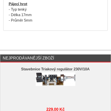
Pájecí hrot
- Typ tenký
- Délka 17mm
- Průměr 5mm
NEJPRODÁVANĚJŠÍ ZBOŽÍ
Stavebnice Triakový regulátor 230V/10A
229,00 Kč