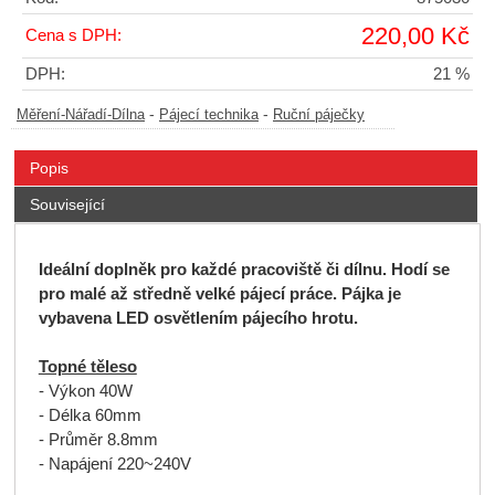
220,00 Kč
Cena s DPH:
DPH:
21 %
-
-
Měření-Nářadí-Dílna
Pájecí technika
Ruční páječky
Popis
Související
Ideální doplněk pro každé pracoviště či dílnu. Hodí se
pro malé až středně velké pájecí práce. Pájka je
vybavena LED osvětlením pájecího hrotu.
Topné těleso
- Výkon 40W
- Délka 60mm
- Průměr 8.8mm
- Napájení 220~240V