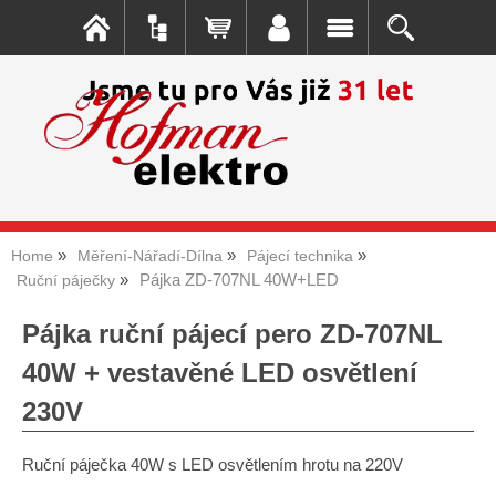
Home
Měření-Nářadí-Dílna
Pájecí technika
Pájka ZD-707NL 40W+LED
Ruční páječky
Pájka ruční pájecí pero ZD-707NL
40W + vestavěné LED osvětlení
230V
Ruční páječka 40W s LED osvětlením hrotu na 220V