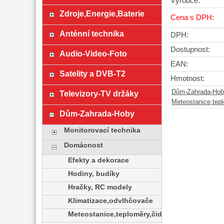
Výrobce:
Zdroje,Energie,Baterie
Cena s DPH:
Anténní technika
DPH:
Dostupnost:
Audio-Video-Foto
EAN:
Satelity a DVB-T2
Hmotnost:
Dům-Zahrada-Hob
Televizory-TV držáky
Meteostanice,tepl
Dům-Zahrada-Hoby
Monitorovací technika
Domácnost
Efekty a dekorace
Hodiny, budíky
Hračky, RC modely
Klimatizace,odvlhčovače
Meteostanice,teploměry,čidla