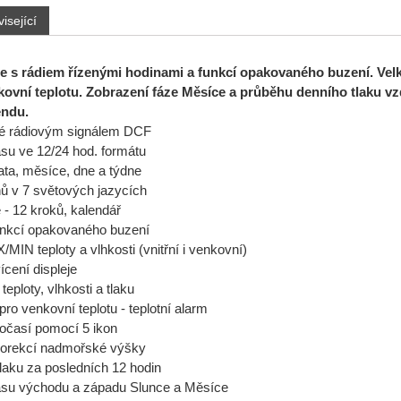
isející
e s rádiem řízenými hodinami a funkcí opakovaného buzení. Velký
nkovní teplotu. Zobrazení fáze Měsíce a průběhu denního tlaku v
endu.
né rádiovým signálem DCF
su ve 12/24 hod. formátu
ata, měsíce, dne a týdne
ů v 7 světových jazycích
- 12 kroků, kalendář
unkcí opakovaného buzení
IN teploty a vlhkosti (vnitřní i venkovní)
cení displeje
teploty, vlhkosti a tlaku
t pro venkovní teplotu - teplotní alarm
očasí pomocí 5 ikon
korekcí nadmořské výšky
tlaku za posledních 12 hodin
asu východu a západu Slunce a Měsíce