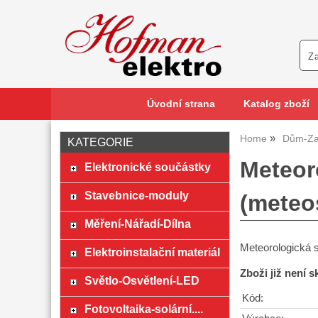
Úvodní strana
Katalog zboží
Home
Dům-Za
KATEGORIE
Meteor
Elektronické součástky
Stavebnice-moduly
(meteo
Měření-Nářadí-Dílna
Meteorologická s
Elektroinstalační materiál
Zboži již není 
Světlo-Osvětlení-LED
Kód:
Fotovoltaika-solární....