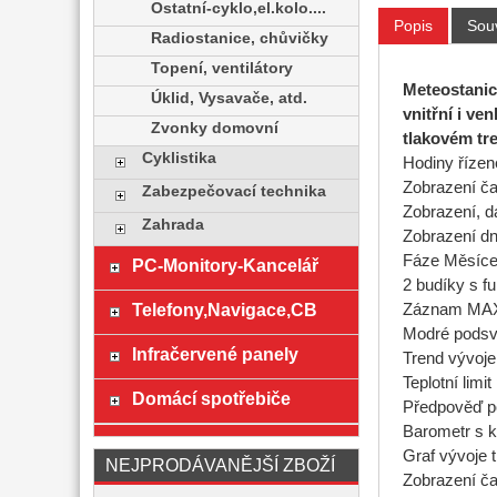
Ostatní-cyklo,el.kolo....
Popis
Souv
Radiostanice, chůvičky
Topení, ventilátory
Meteostanic
Úklid, Vysavače, atd.
vnitřní i ve
Zvonky domovní
tlakovém tr
Cyklistika
Hodiny říze
Zobrazení ča
Zabezpečovací technika
Zobrazení, d
Zahrada
Zobrazení dn
Fáze Měsíce 
PC-Monitory-Kancelář
2 budíky s f
Telefony,Navigace,CB
Záznam MAX/M
Modré podsví
Infračervené panely
Trend vývoje 
Teplotní limi
Domácí spotřebiče
Předpověď p
Barometr s 
Graf vývoje 
NEJPRODÁVANĚJŠÍ ZBOŽÍ
Zobrazení č