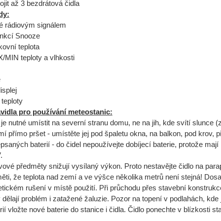
jit až 3 bezdrátová čidla
dy:
é rádiovým signálem
unkcí Snooze
kovní teplota
MIN teploty a vlhkosti
e
isplej
teploty
avidla pro používání meteostanic:
je nutné umístit na severní stranu domu, ne na jih, kde svítí slunce 
í přímo pršet - umístěte jej pod špaletu okna, na balkon, pod krov, p
psaných baterií - do čidel nepoužívejte dobíjecí baterie, protože mají n
.
vové předměty snižují vysílaný výkon. Proto nestavějte čidlo na para
ěti, že teplota nad zemí a ve výšce několika metrů není stejná! Dos
tickém rušení v místě použití. Při průchodu přes stavební konstrukc
dělají problém i zatažené žaluzie. Pozor na topení v podlahách, kde je 
í vložte nové baterie do stanice i čidla. Čidlo ponechte v blízkosti s