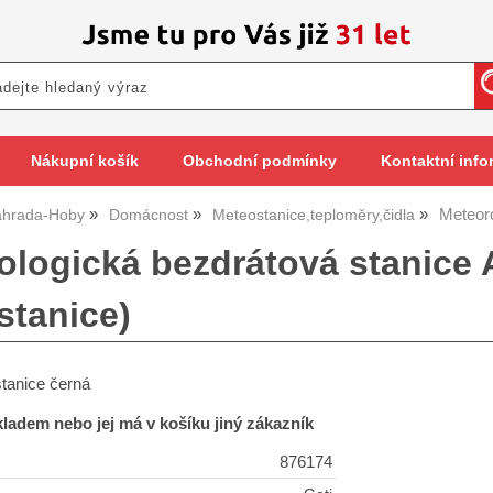
Nákupní košík
Obchodní podmínky
Kontaktní info
Meteor
hrada-Hoby
Domácnost
Meteostanice,teploměry,čidla
ologická bezdrátová stanice
stanice)
tanice černá
skladem nebo jej má v košíku jiný zákazník
876174