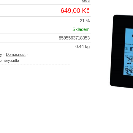
Geti
649,00 Kč
21 %
Skladem
8595563718353
0.44 kg
-
-
y
Domácnost
oměry,čidla