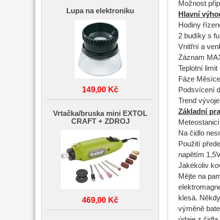
Možnost připo
Lupa na elektroniku
Hlavní výho
Hodiny řízen
2 budíky s f
Vnitřní a ven
Záznam MAX/
Teplotní limit
Fáze Měsíc
149,00 Kč
Podsvícení d
Trend vývoje 
Základní pr
Vrtačka/bruska mini EXTOL
CRAFT + ZDROJ
Meteostanici 
Na čidlo nesm
Použití přede
napětím 1,5V
Jakékoliv ko
Mějte na pam
elektromagne
klesá. Někdy 
469,00 Kč
výměně bateri
údaje z čidla.