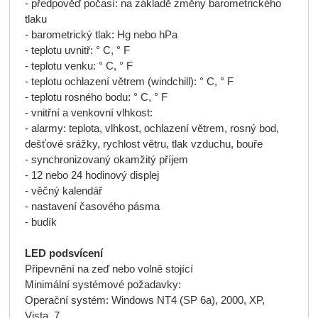
- předpověď počasí: na základě změny barometrického
tlaku
- barometrický tlak: Hg nebo hPa
- teplotu uvnitř: ° C, ° F
- teplotu venku: ° C, ° F
- teplotu ochlazení větrem (windchill): ° C, ° F
- teplotu rosného bodu: ° C, ° F
- vnitřní a venkovní vlhkost:
- alarmy: teplota, vlhkost, ochlazení větrem, rosný bod,
dešťové srážky, rychlost větru, tlak vzduchu, bouře
- synchronizovaný okamžitý příjem
- 12 nebo 24 hodinový displej
- věčný kalendář
- nastavení časového pásma
- budík
LED podsvícení
Připevnění na zeď nebo volně stojící
Minimální systémové požadavky:
Operační systém: Windows NT4 (SP 6a), 2000, XP,
Vista, 7