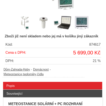
Zboži již není skladem nebo jej má v košíku jiný zákazník
Kód:
874617
5 699,00 Kč
Cena s DPH:
DPH:
21 %
-
-
Dům-Zahrada-Hoby
Domácnost
Meteostanice,teploměry,čidla
Popis
Související
METEOSTANICE SOLÁRNÍ + PC ROZHRANÍ