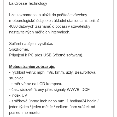
La Crosse Technology
Lze zaznamenat a uložit do počítače všechny
meteorologické údaje ze základní stanice a historii až
4080 datových záznamů o počasí v uživatelsky
nastavitelných měřicích intervalech.
Solární napájení vysílače.
Srážkoměr.
Připojení k PC přes USB (včetně softwaru).
Meteostranice zobrazuje:
- rychlost větru: mph, m/s, km/h, uzly, Beaufortova
stupnice
- směr větru: na LCD kompasu
- čas: rádiově řízený přes signály WWVB, DCF
- index UV
- srážkové úhrny: inch nebo mm, 1 hodina/24 hodin /
jeden týden / jeden měsíc / celkem úhrn srážek od
posledního resetu