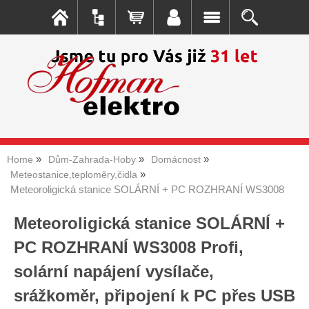
Home
Dům-Zahrada-Hoby
Domácnost
Meteostanice,teploměry,čidla
Meteoroligická stanice SOLÁRNÍ + PC ROZHRANÍ WS3008
Meteoroligická stanice SOLÁRNÍ +
PC ROZHRANÍ WS3008 Profi,
solární napájení vysílače,
srážkoměr, připojení k PC přes USB