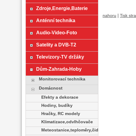
Zdroje,Energie,Baterie
|
nahoru
Tisk str
Anténní technika
Audio-Video-Foto
Satelity a DVB-T2
Televizory-TV držáky
Dům-Zahrada-Hoby
Monitorovací technika
Domácnost
Efekty a dekorace
Hodiny, budíky
Hračky, RC modely
Klimatizace,odvlhčovače
Meteostanice,teploměry,čidla