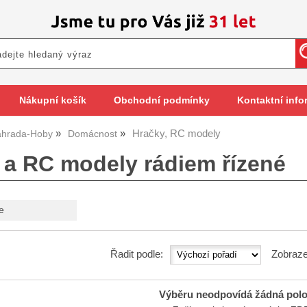
Nákupní košík
Obchodní podmínky
Kontaktní info
Hračky, RC modely
hrada-Hoby
Domácnost
 a RC modely rádiem řízené
e
Řadit podle:
Zobraze
Výběru neodpovídá žádná pol