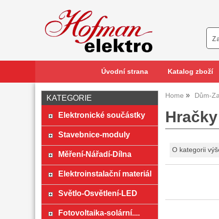
Úvodní strana
Katalog zboží
Home
Dům-Za
KATEGORIE
Hračky
Elektronické součástky
Stavebnice-moduly
O kategorii výš
Měření-Nářadí-Dílna
Elektroinstalační materiál
Světlo-Osvětlení-LED
Fotovoltaika-solární....