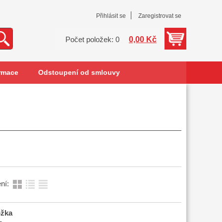
Přihlásit se
Zaregistrovat se
0,00 Kč
Počet položek: 0
rmace
Odstoupení od smlouvy
ní:
ožka