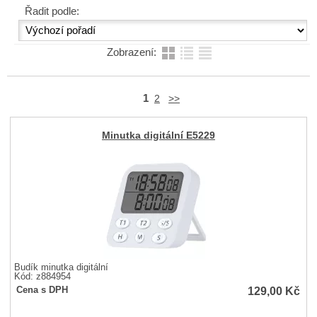
Řadit podle:
Zobrazení:
1
2
>>
Minutka digitální E5229
Budík minutka digitální
Kód: z884954
129,00
Kč
Cena s DPH