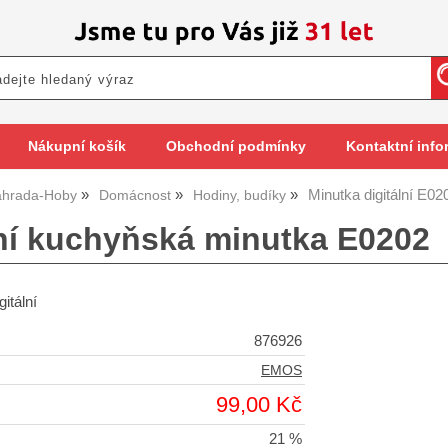
Nákupní košík
Obchodní podmínky
Kontaktní info
Minutka digitální E02
hrada-Hoby
Domácnost
Hodiny, budíky
lní kuchyňská minutka E0202
itální
876926
EMOS
99,00 Kč
21 %