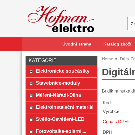
Úvodní strana
Katalog zboží
Home
Dům-Za
KATEGORIE
Digitá
Elektronické součástky
Stavebnice-moduly
Budík minutka dig
Měření-Nářadí-Dílna
Kód:
Elektroinstalační materiál
Výrobce:
Světlo-Osvětlení-LED
Cena s DPH:
Fotovoltaika-solární....
DPH: