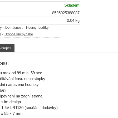
Skladem
8595025388087
0.04 kg
-
-
y
Domácnost
Hodiny, budíky
-
e
Drobné kuchyňské
isející
opis:
u max od 99 min. 59 sec.
čítávání času nebo stopky
dní nastavené hodnoty
dání
ipevnění na zadní straně
, slim design
x 1,5V LR1130 (součástí dodávky)
 x 55 x 7 mm