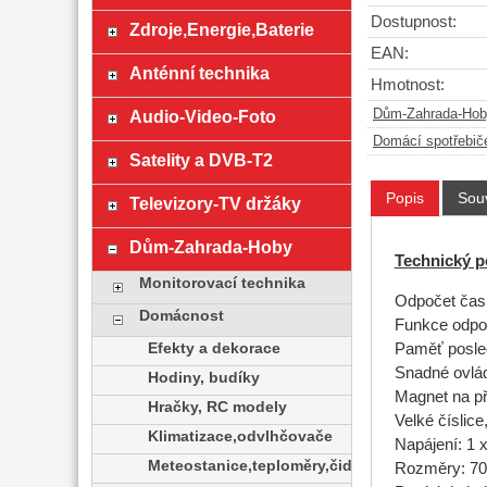
Dostupnost:
Zdroje,Energie,Baterie
EAN:
Anténní technika
Hmotnost:
Audio-Video-Foto
Dům-Zahrada-Hob
Domácí spotřebič
Satelity a DVB-T2
Popis
Souv
Televizory-TV držáky
Dům-Zahrada-Hoby
Technický p
Monitorovací technika
Odpočet čas
Domácnost
Funkce odpo
Efekty a dekorace
Paměť posle
Snadné ovlá
Hodiny, budíky
Magnet na př
Hračky, RC modely
Velké číslice
Klimatizace,odvlhčovače
Napájení: 1 
Meteostanice,teploměry,čidla
Rozměry: 70